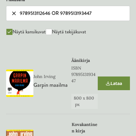
Näytä kansikuvat
Näytä tekijäkuvat
Äänikirja
ISBN
97895131934
John Irving
47
Lataa
Garpin maailma
O
p
e
800
x
800
n
px
s
i
n
n
Kovakantine
e
n kirja
w