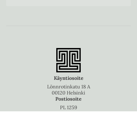
Käyntiosoite
Lönnrotinkatu 18 A
00120 Helsinki
Postiosoite
PL 1259
00101 Helsinki
Puhelinvaihde
010 5060 300