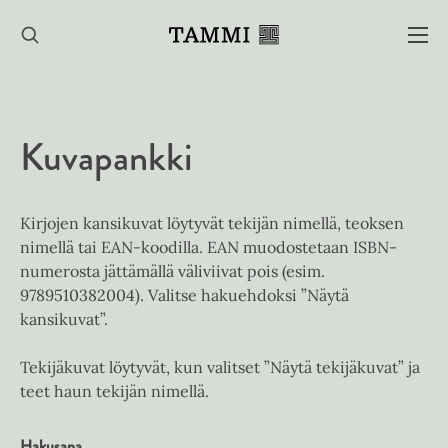
Hyppää
sisältöön
Kuvapankki
Kirjojen kansikuvat löytyvät tekijän nimellä, teoksen
nimellä tai EAN-koodilla. EAN muodostetaan ISBN-
numerosta jättämällä väliviivat pois (esim.
9789510382004). Valitse hakuehdoksi ”Näytä
kansikuvat”.
Tekijäkuvat löytyvät, kun valitset ”Näytä tekijäkuvat” ja
teet haun tekijän nimellä.
Hakusana