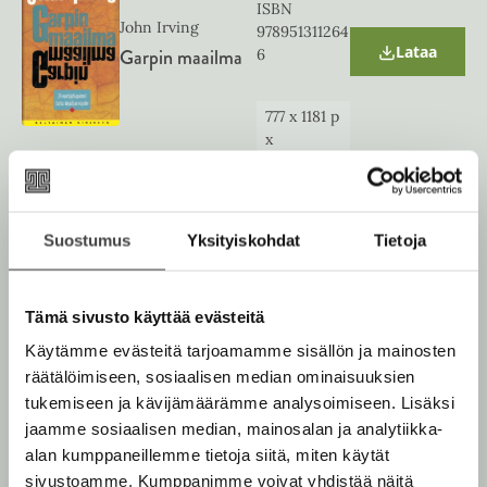
t
ISBN
a
John Irving
978951311264
b
Lataa
Garpin maailma
6
O
p
e
n
777
x
1181
p
s
x
i
n
n
e
w
Suostumus
Yksityiskohdat
Tietoja
t
a
b
Tämä sivusto käyttää evästeitä
Käytämme evästeitä tarjoamamme sisällön ja mainosten
räätälöimiseen, sosiaalisen median ominaisuuksien
tukemiseen ja kävijämäärämme analysoimiseen. Lisäksi
jaamme sosiaalisen median, mainosalan ja analytiikka-
alan kumppaneillemme tietoja siitä, miten käytät
sivustoamme. Kumppanimme voivat yhdistää näitä