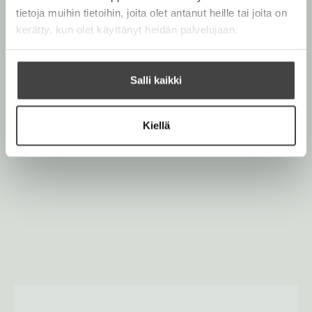
tietoja muihin tietoihin, joita olet antanut heille tai joita on
kerätty, kun olet käyttänyt heidän palvelujaan.
Salli kaikki
Kiellä