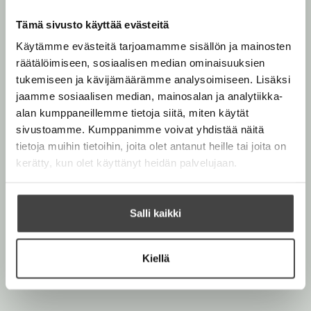
t
a
Tämä sivusto käyttää evästeitä
b
Käytämme evästeitä tarjoamamme sisällön ja mainosten
räätälöimiseen, sosiaalisen median ominaisuuksien
tukemiseen ja kävijämäärämme analysoimiseen. Lisäksi
jaamme sosiaalisen median, mainosalan ja analytiikka-
alan kumppaneillemme tietoja siitä, miten käytät
sivustoamme. Kumppanimme voivat yhdistää näitä
tietoja muihin tietoihin, joita olet antanut heille tai joita on
kerätty, kun olet käyttänyt heidän palvelujaan.
Salli kaikki
Kiellä