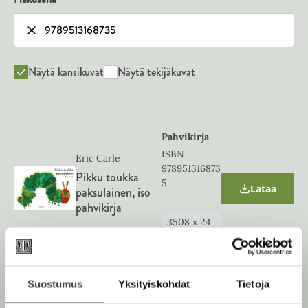
Näytä kansikuvat
Näytä tekijäkuvat
Pahvikirja
ISBN
Eric Carle
978951316873
Pikku toukka
5
Lataa
paksulainen, iso
O
pahvikirja
p
e
3508
x
24
n
80
px
s
i
n
n
Suostumus
Yksityiskohdat
Tietoja
e
w