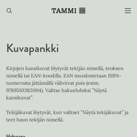
Hyppää
sisältöön
Kuvapankki
Kirjojen kansikuvat löytyvät tekijän nimellä, teoksen
nimellä tai EAN-koodilla. EAN muodostetaan ISBN-
numerosta jättämällä väliviivat pois (esim.
9789510382004). Valitse hakuehdoksi ”Näytä
kansikuvat”.
Tekijäkuvat löytyvät, kun valitset ”Näytä tekijäkuvat” ja
teet haun tekijän nimellä.
Hakusana