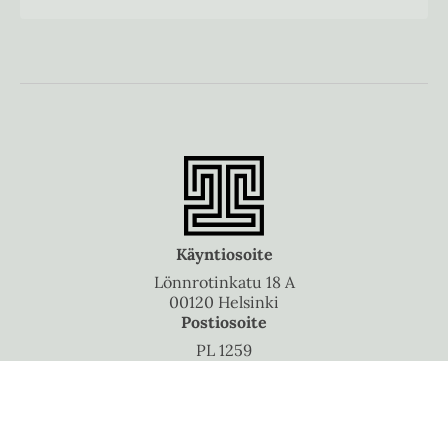
Käyntiosoite
Lönnrotinkatu 18 A
00120 Helsinki
Postiosoite
PL 1259
00101 Helsinki
Puhelinvaihde
010 5060 300