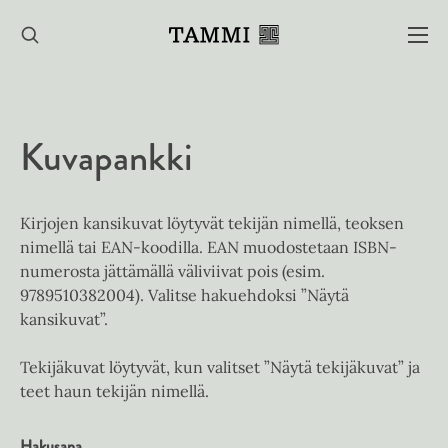
Hyppää
sisältöön
Kuvapankki
Kirjojen kansikuvat löytyvät tekijän nimellä, teoksen
nimellä tai EAN-koodilla. EAN muodostetaan ISBN-
numerosta jättämällä väliviivat pois (esim.
9789510382004). Valitse hakuehdoksi ”Näytä
kansikuvat”.
Tekijäkuvat löytyvät, kun valitset ”Näytä tekijäkuvat” ja
teet haun tekijän nimellä.
Hakusana