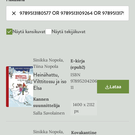
Näytä kansikuvat
Näytä tekijäkuvat
Sinikka Nopola,
E-kirja
Tiina Nopola
(epub2)
Heinähattu,
ISBN
Vilttitossu ja iso
97895204206
Lataa
Elsa
11
O
p
e
Kannen
n
1400
x
2112
suunnittelija
s
px
Salla Savolainen
i
n
n
e
Sinikka Nopola,
Kovakantine
w