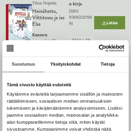
Tiina Nopola
n kirja
t
a
Heinähattu,
ISBN
b
Vilttitossu ja iso
97895131799
Lataa
Elsa
91
O
p
e
Kannen
n
2044
x
29
suunnittelija
s
09
px
Salla Savolainen
i
n
n
Suostumus
Yksityiskohdat
Tietoja
e
Sinikka Nopola,
w
Äänikirja
Tiina Nopola
t
ISBN
a
Heinähattu,
97895131805
b
Tämä sivusto käyttää evästeitä
Vilttitossu ja iso
77
Lataa
Elsa
Käytämme evästeitä tarjoamamme sisällön ja mainosten
O
p
räätälöimiseen, sosiaalisen median ominaisuuksien
e
Kannen
1400
x
140
tukemiseen ja kävijämäärämme analysoimiseen. Lisäksi
n
suunnittelija
0
px
s
jaamme sosiaalisen median, mainosalan ja analytiikka-
Salla Savolainen
i
alan kumppaneillemme tietoja siitä, miten käytät
n
sivustoamme. Kumppanimme voivat yhdistää näitä
n