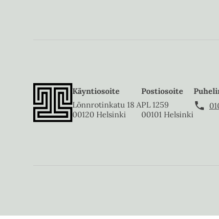
Käyntiosoite
Postiosoite
Puheli
Lönnrotinkatu 18 A
PL 1259
01
00120 Helsinki
00101 Helsinki