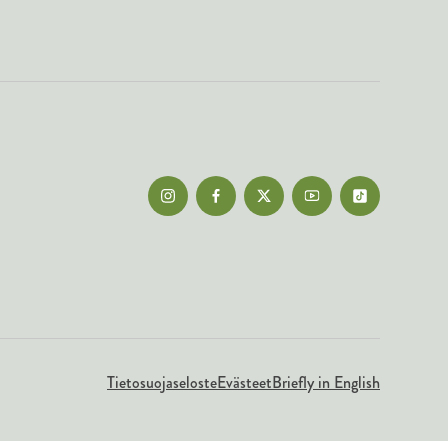
Tietosuojaseloste
Evästeet
Briefly in English