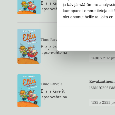
Ella ja kaverit
ja kävijämäärämme analysoim
lapsenvahteina
kumppaneillemme tietoja siitä
1421
x
1422
px
olet antanut heille tai joita o
E-kirja (epub2)
Timo Parvela
ISBN
97895131
Ella ja kaverit
lapsenvahteina
1400
x
2112
px
Kovakantinen 
Timo Parvela
ISBN
97895131
Ella ja kaverit
lapsenvahteina
1785
x
2555
p