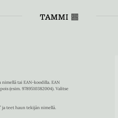
Toiss
en nimellä tai EAN-koodilla. EAN
pois (esim. 9789510382004). Valitse
” ja teet haun tekijän nimellä.