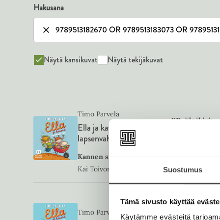
Hakusana
Näytä kansikuvat
Näytä tekijäkuvat
Timo Parvela
CD-äänikirja
Ella ja kaverit
ISBN
97895131
lapsenvahteina
Kannen suunnittelija
1421
x
1422
px
Kai Toivonen
Suostumus
Tämä sivusto käyttää eväste
Äänikirja
Timo Parvela
Käytämme evästeitä tarjoama
ISBN
97895131