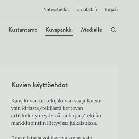
ijainen
Yhteystiedot
Kirjab2b.fi
Kirja.fi
Päävalikko
Kustantamo
Kuvapankki
Medialle
Kuvien käyttöehdot
Kansikuvan tai tekijäkuvan saa julkaista
vain kirjasta/tekijästä kertovan
artikkelin yhteydessä tai kirjan/tekijän
markkinointiin liittyvissä julkaisuissa.
Kuvan lataaja voi käyttää kuvaa vain