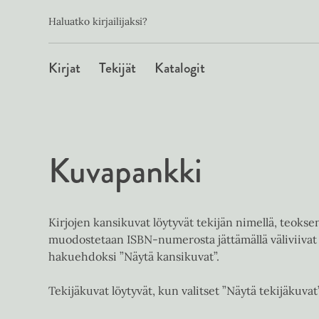
Toissijainen
Hyppää
Haluatko kirjailijaksi?
sisältöön
Päävalikko
Kirjat
Tekijät
Katalogit
Kuvapankki
Kirjojen kansikuvat löytyvät tekijän nimellä, teoks
muodostetaan ISBN-numerosta jättämällä väliviivat 
hakuehdoksi ”Näytä kansikuvat”.
Tekijäkuvat löytyvät, kun valitset ”Näytä tekijäkuvat