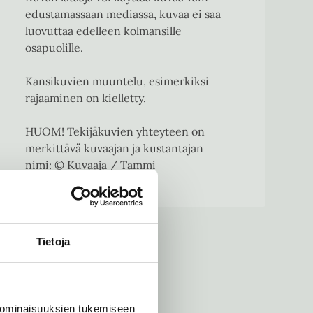
edustamassaan mediassa, kuvaa ei saa
luovuttaa edelleen kolmansille
osapuolille.
Kansikuvien muuntelu, esimerkiksi
rajaaminen on kielletty.
HUOM! Tekijäkuvien yhteyteen on
merkittävä kuvaajan ja kustantajan
nimi: © Kuvaaja / Tammi
Tietoja
 ominaisuuksien tukemiseen