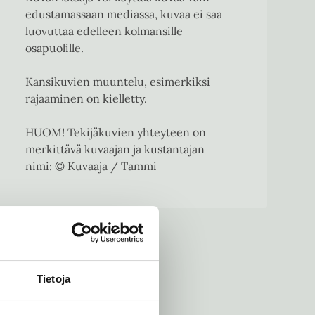
edustamassaan mediassa, kuvaa ei saa
luovuttaa edelleen kolmansille
osapuolille.
Kansikuvien muuntelu, esimerkiksi
rajaaminen on kielletty.
HUOM! Tekijäkuvien yhteyteen on
merkittävä kuvaajan ja kustantajan
nimi: © Kuvaaja / Tammi
Tietoja