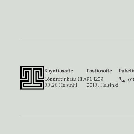
Käyntiosoite
Postiosoite
Puheli
Lönnrotinkatu 18 A
PL 1259
01
00120 Helsinki
00101 Helsinki