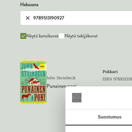
Hakusana
Näytä kansikuvat
Näytä tekijäkuvat
Pokkari
John Steinbeck
ISBN
97895131
Punainen poni
1300
x
2102
p
Suostumus