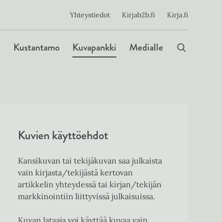
ijainen
Yhteystiedot
Kirjab2b.fi
Kirja.fi
Päävalikko
Kustantamo
Kuvapankki
Medialle
Kuvien käyttöehdot
Kansikuvan tai tekijäkuvan saa julkaista
vain kirjasta/tekijästä kertovan
artikkelin yhteydessä tai kirjan/tekijän
markkinointiin liittyvissä julkaisuissa.
Kuvan lataaja voi käyttää kuvaa vain