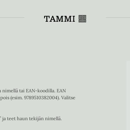
Toiss
en nimellä tai EAN-koodilla. EAN
pois (esim. 9789510382004). Valitse
” ja teet haun tekijän nimellä.