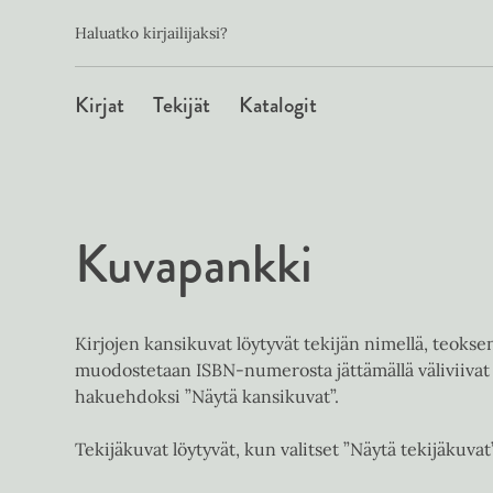
Toissijainen
Hyppää
Haluatko kirjailijaksi?
sisältöön
Päävalikko
Kirjat
Tekijät
Katalogit
Kuvapankki
Kirjojen kansikuvat löytyvät tekijän nimellä, teoks
muodostetaan ISBN-numerosta jättämällä väliviivat 
hakuehdoksi ”Näytä kansikuvat”.
Tekijäkuvat löytyvät, kun valitset ”Näytä tekijäkuvat