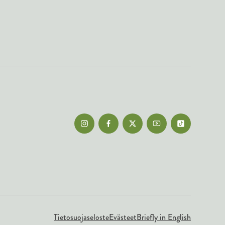
Tietosuojaseloste
Evästeet
Briefly in English