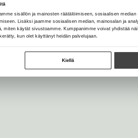
itä
t
a
mme sisällön ja mainosten räätälöimiseen, sosiaalisen median
b
iseen. Lisäksi jaamme sosiaalisen median, mainosalan ja analy
, miten käytät sivustoamme. Kumppanimme voivat yhdistää näitä t
n kerätty, kun olet käyttänyt heidän palvelujaan.
Kiellä