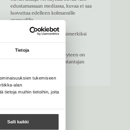
edustamassaan mediassa, kuvaa ei saa
luovuttaa edelleen kolmansille
osapuolille.
Kansikuvien muuntelu, esimerkiksi
rajaaminen on kielletty.
Tietoja
HUOM! Tekijäkuvien yhteyteen on
merkittävä kuvaajan ja kustantajan
nimi: © Kuvaaja / Tammi
 ominaisuuksien tukemiseen
tiikka-alan
ietoja muihin tietoihin, joita
Salli kaikki