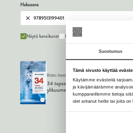
Hakusana
Näytä kansikuvat
Näytä tekijäkuvat
Suostumus
Tämä sivusto käyttää eväste
Pokkari
Risto Isomäki
ISBN
97895131
Käytämme evästeitä tarjoama
34 tapaa estää maapallon
ja kävijämäärämme analysoim
ylikuumeneminen
kumppaneillemme tietoja siitä
1301
x
2101
px
olet antanut heille tai joita o