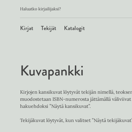
Toissijainen
Hyppää
Haluatko kirjailijaksi?
sisältöön
Päävalikko
Kirjat
Tekijät
Katalogit
Kuvapankki
Kirjojen kansikuvat löytyvät tekijän nimellä, teoks
muodostetaan ISBN-numerosta jättämällä väliviivat 
hakuehdoksi ”Näytä kansikuvat”.
Tekijäkuvat löytyvät, kun valitset ”Näytä tekijäkuvat