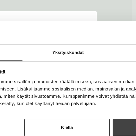
Yksityiskohdat
itä
99401
mme sisällön ja mainosten räätälöimiseen, sosiaalisen median
Lataa
iseen. Lisäksi jaamme sosiaalisen median, mainosalan ja analy
O
p
, miten käytät sivustoamme. Kumppanimme voivat yhdistää näitä t
e
n kerätty, kun olet käyttänyt heidän palvelujaan.
n
s
i
n
n
Kiellä
e
w