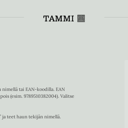
Toiss
en nimellä tai EAN-koodilla. EAN
pois (esim. 9789510382004). Valitse
” ja teet haun tekijän nimellä.