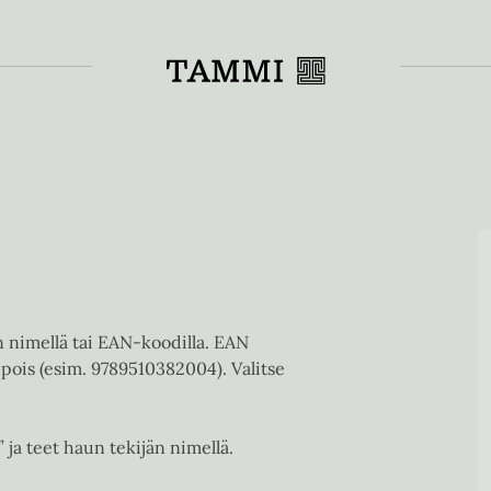
Toiss
en nimellä tai EAN-koodilla. EAN
pois (esim. 9789510382004). Valitse
” ja teet haun tekijän nimellä.