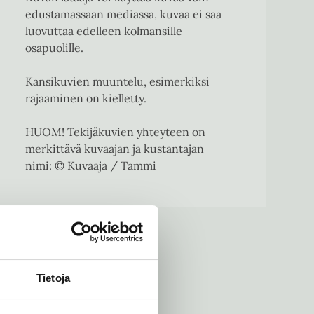
edustamassaan mediassa, kuvaa ei saa
luovuttaa edelleen kolmansille
osapuolille.
Kansikuvien muuntelu, esimerkiksi
rajaaminen on kielletty.
HUOM! Tekijäkuvien yhteyteen on
merkittävä kuvaajan ja kustantajan
nimi: © Kuvaaja / Tammi
Tietoja