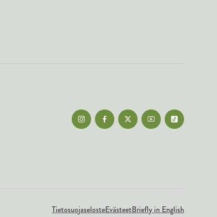
Tietosuojaseloste
Evästeet
Briefly in English