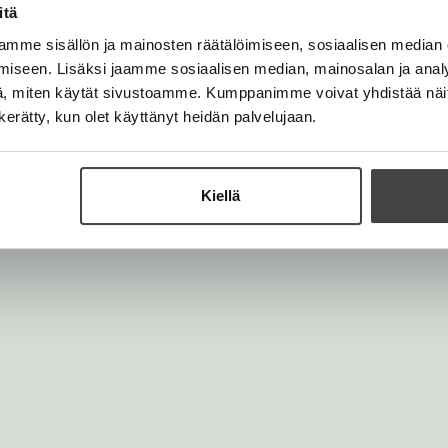
t
itä
a
b
mme sisällön ja mainosten räätälöimiseen, sosiaalisen median
iseen. Lisäksi jaamme sosiaalisen median, mainosalan ja analy
, miten käytät sivustoamme. Kumppanimme voivat yhdistää näitä t
n kerätty, kun olet käyttänyt heidän palvelujaan.
Kiellä