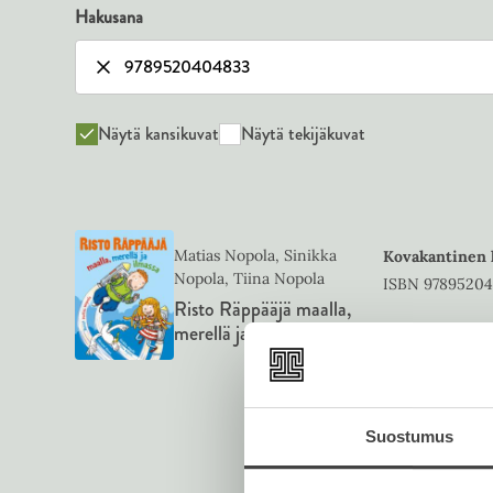
Hakusana
Näytä kansikuvat
Näytä tekijäkuvat
Matias Nopola, Sinikka
Kovakantinen 
Nopola, Tiina Nopola
ISBN
9789520
Risto Räppääjä maalla,
merellä ja ilmassa
1956
x
2555
p
Suostumus