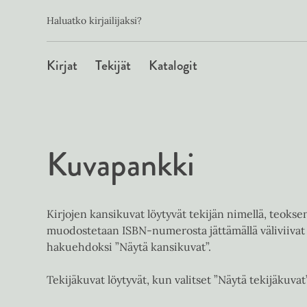
Toissijainen
Hyppää
Haluatko kirjailijaksi?
sisältöön
Päävalikko
Kirjat
Tekijät
Katalogit
Kuvapankki
Kirjojen kansikuvat löytyvät tekijän nimellä, teoks
muodostetaan ISBN-numerosta jättämällä väliviivat 
hakuehdoksi ”Näytä kansikuvat”.
Tekijäkuvat löytyvät, kun valitset ”Näytä tekijäkuvat