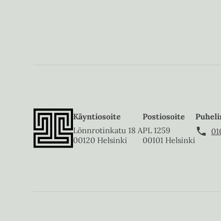
Käyntiosoite
Postiosoite
Puheli
Lönnrotinkatu 18 A
PL 1259
01
00120 Helsinki
00101 Helsinki