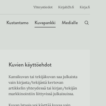
ijainen
Yhteystiedot
Kirjab2b.fi
Kirja.fi
Päävalikko
Kustantamo
Kuvapankki
Medialle
Kuvien käyttöehdot
Kansikuvan tai tekijäkuvan saa julkaista
vain kirjasta/tekijästä kertovan
artikkelin yhteydessä tai kirjan/tekijän
markkinointiin liittyvissä julkaisuissa.
Kuvan lataaja voi käyttää kuvaa vain