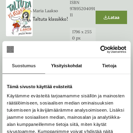
ISBN
t
97895204091
a
Maria Laakso
b
11
Lataa
Taltuta klassikko!
O
p
e
1796
x
255
n
0
px
s
i
n
n
Äänikirja
e
w
ISBN
Suostumus
Yksityiskohdat
Tietoja
t
97895204096
Maria Laakso
a
54
b
Lataa
Taltuta klassikko!
O
Tämä sivusto käyttää evästeitä
p
e
1400
x
140
Käytämme evästeitä tarjoamamme sisällön ja mainosten
n
0
px
s
räätälöimiseen, sosiaalisen median ominaisuuksien
i
tukemiseen ja kävijämäärämme analysoimiseen. Lisäksi
n
jaamme sosiaalisen median, mainosalan ja analytiikka-
n
e
alan kumppaneillemme tietoja siitä, miten käytät
w
sivustoamme. Kumppanimme voivat yhdistää näitä
t