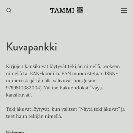
Hyppää
sisältöön
Kuvapankki
Kirjojen kansikuvat löytyvät tekijän nimellä, teoksen
nimellä tai EAN-koodilla. EAN muodostetaan ISBN-
numerosta jättämällä väliviivat pois (esim.
9789510382004). Valitse hakuehdoksi ”Näytä
kansikuvat”.
Tekijäkuvat löytyvät, kun valitset ”Näytä tekijäkuvat” ja
teet haun tekijän nimellä.
Hakusana