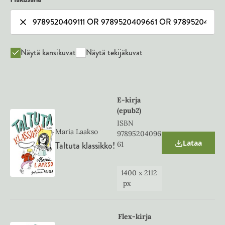
Näytä kansikuvat
Näytä tekijäkuvat
E-kirja
(epub2)
ISBN
Maria Laakso
97895204096
Lataa
Taltuta klassikko!
61
O
p
e
n
1400
x
2112
s
px
i
n
n
e
Flex-kirja
w