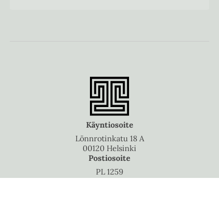
Käyntiosoite
Lönnrotinkatu 18 A
00120 Helsinki
Postiosoite
PL 1259
00101 Helsinki
Puhelinvaihde
010 5060 300