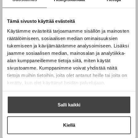
ISBN
t
Disney
97895204168
a
Disney 365
b
12
Lataa
tarinaa,
O
Tämä sivusto käyttää evästeitä
Tammikuu
p
e
Käytämme evästeitä tarjoamamme sisällön ja mainosten
1600
x
160
n
räätälöimiseen, sosiaalisen median ominaisuuksien
0
px
s
tukemiseen ja kävijämäärämme analysoimiseen. Lisäksi
i
n
jaamme sosiaalisen median, mainosalan ja analytiikka-
n
alan kumppaneillemme tietoja siitä, miten käytät
e
w
sivustoamme. Kumppanimme voivat yhdistää näitä
t
tietoja muihin tietoihin, joita olet antanut heille tai joita on
a
kerätty, kun olet käyttänyt heidän palvelujaan.
b
Salli kaikki
Kiellä