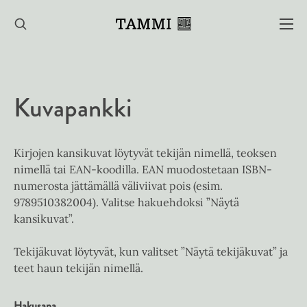
Hyppää
sisältöön
Kuvapankki
Kirjojen kansikuvat löytyvät tekijän nimellä, teoksen
nimellä tai EAN-koodilla. EAN muodostetaan ISBN-
numerosta jättämällä väliviivat pois (esim.
9789510382004). Valitse hakuehdoksi ”Näytä
kansikuvat”.
Tekijäkuvat löytyvät, kun valitset ”Näytä tekijäkuvat” ja
teet haun tekijän nimellä.
Hakusana