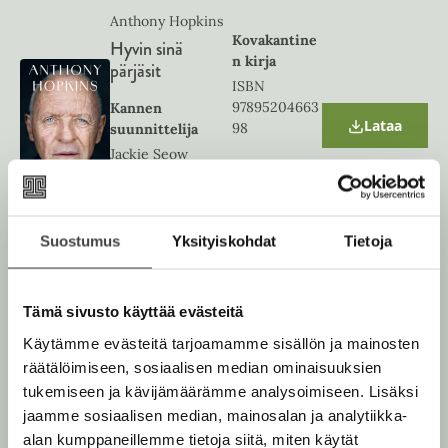
w
Anthony Hopkins
t
Kovakantine
Hyvin sinä
a
n kirja
b
pärjäsit
ISBN
97895204663
Kannen
Lataa
98
suunnittelija
O
p
Jackie Seow
e
Kannen
n
1843
x
272
s
valokuvaaja
8
px
i
Martin Schoeller
n
Suostumus
Yksityiskohdat
Tietoja
n
e
w
Anthony Hopkins
t
E-kirja
Tämä sivusto käyttää evästeitä
Hyvin sinä
a
(epub3)
b
pärjäsit
Käytämme evästeitä tarjoamamme sisällön ja mainosten
ISBN
räätälöimiseen, sosiaalisen median ominaisuuksien
97895204664
Kannen
tukemiseen ja kävijämäärämme analysoimiseen. Lisäksi
Lataa
04
suunnittelija
O
jaamme sosiaalisen median, mainosalan ja analytiikka-
p
Jackie Seow
e
alan kumppaneillemme tietoja siitä, miten käytät