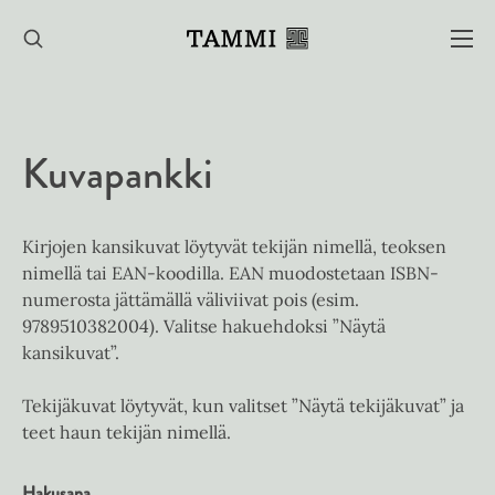
Hyppää
sisältöön
Kuvapankki
Kirjojen kansikuvat löytyvät tekijän nimellä, teoksen
nimellä tai EAN-koodilla. EAN muodostetaan ISBN-
numerosta jättämällä väliviivat pois (esim.
9789510382004). Valitse hakuehdoksi ”Näytä
kansikuvat”.
Tekijäkuvat löytyvät, kun valitset ”Näytä tekijäkuvat” ja
teet haun tekijän nimellä.
Hakusana