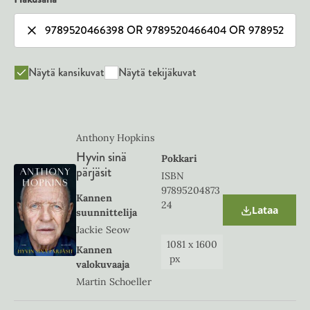
Näytä kansikuvat
Näytä tekijäkuvat
Anthony Hopkins
Hyvin sinä
Pokkari
pärjäsit
ISBN
97895204873
Kannen
24
Lataa
suunnittelija
O
p
Jackie Seow
e
1081
x
1600
Kannen
n
px
s
valokuvaaja
i
Martin Schoeller
n
n
e