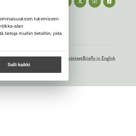
 ominaisuuksien tukemiseen
tiikka-alan
ietoja muihin tietoihin, joita
Tietosuojaseloste
Evästeet
Briefly in English
Salli kaikki