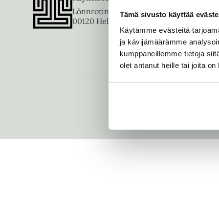
Lönnrotinkatu 18 A
PL 1259
01
Tämä sivusto käyttää eväste
00120 Helsinki
00101 Helsinki
Käytämme evästeitä tarjoama
ja kävijämäärämme analysoim
kumppaneillemme tietoja siitä
olet antanut heille tai joita o