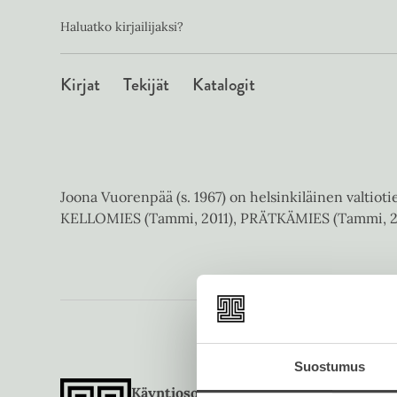
Toissijainen
Hyppää
Haluatko kirjailijaksi?
sisältöön
Päävalikko
Kirjat
Tekijät
Katalogit
Joona Vuorenpää (s. 1967) on helsinkiläinen valtioti
KELLOMIES (Tammi, 2011), PRÄTKÄMIES (Tammi, 20
Suostumus
Käyntiosoite
Postiosoite
Puheli