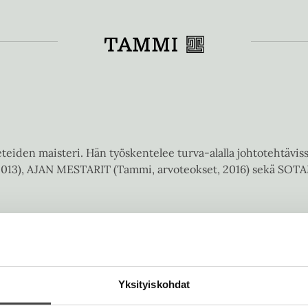
Toiss
eteiden maisteri. Hän työskentelee turva-alalla johtotehtäviss
13), AJAN MESTARIT (Tammi, arvoteokset, 2016) sekä SOTA
Yksityiskohdat
nvaihde