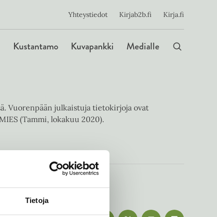
ijainen
Yhteystiedot
Kirjab2b.fi
Kirja.fi
Päävalikko
Kustantamo
Kuvapankki
Medialle
ä. Vuorenpään julkaistuja tietokirjoja ovat
MIES (Tammi, lokakuu 2020).
Tietoja