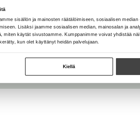
0 5060 300
itä
mme sisällön ja mainosten räätälöimiseen, sosiaalisen median
iseen. Lisäksi jaamme sosiaalisen median, mainosalan ja analy
, miten käytät sivustoamme. Kumppanimme voivat yhdistää näitä t
n kerätty, kun olet käyttänyt heidän palvelujaan.
Kiellä