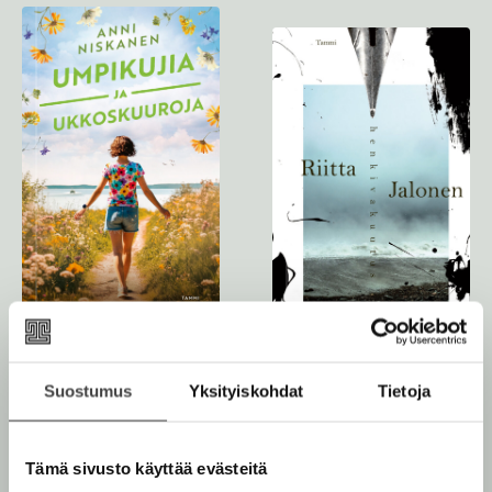
Anni Niskanen
Riitta Jalonen
Suostumus
Yksityiskohdat
Tietoja
Umpikujia ja
Henkivakuutus
ukkoskuuroja
Tämä sivusto käyttää evästeitä