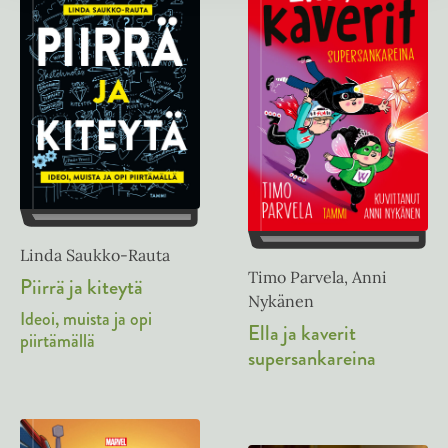
Linda Saukko-Rauta
Timo Parvela, Anni
Piirrä ja kiteytä
Nykänen
Ideoi, muista ja opi
Ella ja kaverit
piirtämällä
supersankareina