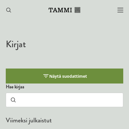
Hyppää
sisältöön
Kirjat
Näytä suodattimet
Hae kirjaa
Viimeksi julkaistut