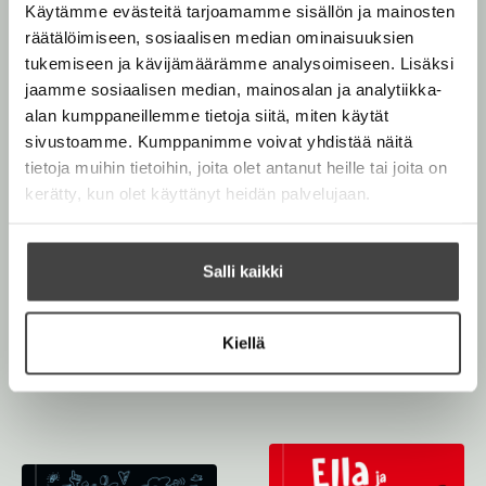
Käytämme evästeitä tarjoamamme sisällön ja mainosten
räätälöimiseen, sosiaalisen median ominaisuuksien
tukemiseen ja kävijämäärämme analysoimiseen. Lisäksi
jaamme sosiaalisen median, mainosalan ja analytiikka-
alan kumppaneillemme tietoja siitä, miten käytät
sivustoamme. Kumppanimme voivat yhdistää näitä
tietoja muihin tietoihin, joita olet antanut heille tai joita on
kerätty, kun olet käyttänyt heidän palvelujaan.
Salli kaikki
Richard Scarry
Meidän koulu.
John Steinbeck
Kiellä
Uudistettu laitos
Eedenistä itään