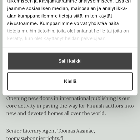
tukemiseen ja kävijämäärämme analysoimiseen. Lisäksi
narrative non-fiction. Bonnier Rights Finland
jaamme sosiaalisen median, mainosalan ja analytiikka-
represents selected authors and illustrators who work
alan kumppaneillemme tietoja siitä, miten käytät
with the publishers that make up Werner Söderström
sivustoamme. Kumppanimme voivat yhdistää näitä
Ltd, a subsidiary of the international media house
tietoja muihin tietoihin, joita olet antanut heille tai joita on
Bonnier. Bonnier Rights also represents film rights on
kerätty, kun olet käyttänyt heidän palvelujaan.
behalf of selected authors.
Our worldwide contacts and broad experience in
Salli kaikki
negotiating and licensing translation rights in
different language areas, either directly or through
Kiellä
professional subagents, guarantee the authors and
their books the best possible publishers abroad.
Opening new doors in international publishing is our
core activity in paving the way for Finnish authors into
new and devoted homes all over the world.
Senior Literary Agent Toomas Aasmäe,
toomas@bonnierrights.fi