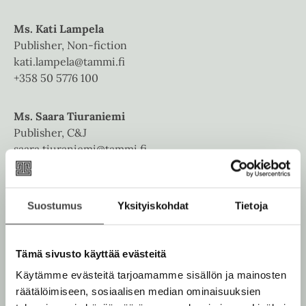
Ms. Kati Lampela
Publisher, Non-fiction
kati.lampela@tammi.fi
+358 50 5776 100
Ms. Saara Tiuraniemi
Publisher, C&J
saara.tiuraniemi@tammi.fi
+358 400 873 335
Suostumus
Yksityiskohdat
Tietoja
Bonnier Rights
Tämä sivusto käyttää evästeitä
Bonnier Rights is a literary agency that sells foreign-
Käytämme evästeitä tarjoamamme sisällön ja mainosten
language publishing rights to high-quality Finnish
räätälöimiseen, sosiaalisen median ominaisuuksien
fiction, children’s books, YA, and illustrated and