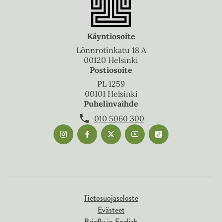
Käyntiosoite
Lönnrotinkatu 18 A
00120 Helsinki
Postiosoite
PL 1259
00101 Helsinki
Puhelinvaihde
010 5060 300
Tietosuojaseloste
Evästeet
Briefly in English