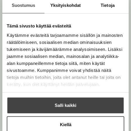
Kevät 2026
Suostumus
Yksityiskohdat
Tietoja
Syksy 2025
Tämä sivusto käyttää evästeitä
Kevät 2025
Käytämme evästeitä tarjoamamme sisällön ja mainosten
räätälöimiseen, sosiaalisen median ominaisuuksien
tukemiseen ja kävijämäärämme analysoimiseen. Lisäksi
Syksy 2024
jaamme sosiaalisen median, mainosalan ja analytiikka-
alan kumppaneillemme tietoja siitä, miten käytät
Kevät 2024
sivustoamme. Kumppanimme voivat yhdistää näitä
tietoja muihin tietoihin, joita olet antanut heille tai joita on
Syksy 2023
kerätty, kun olet käyttänyt heidän palvelujaan.
Kevät 2023
Salli kaikki
Syksy 2022
Kiellä
Kevät 2022