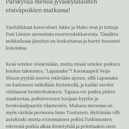
Pärskyvää menoa jyväskyläläisten
etsiväpoikien matkassa!
Vauhdikkaat kaverukset Jakke ja Make ovat jo tuttuja
Pasi Lönnin aiemmista nuortendekkareista. Tässäkin
seikkailussa jännitys on kutkuttavaa ja hurtti huumori
kukoistaa.
Kesä vetelee viimeisiään, mutta missä vetelee poikien
koulun talonmies, "Lapamake"? Konstaapeli Veijo
Muusi pyytää nuoria ystäviään apuun, sillä Lapamake
on kadonnut mökillään Keiteleellä, ja kaikki merkit
viiittaavat henkirikokseen. Tapaus vie poikia pitkin
maakuntaa, poliisiveneen hurjaan kyytiin ja
henkeäsalpaaviin tilanteisiin. Mukana menossa on
myös värikäs persoona Ismo Tuutunen: älyttömän villi
autokuski mutta erinomainen poliisi.Tutkimusten
edetessä poikia alkaa ihmetyttää ja pelottaakin outo