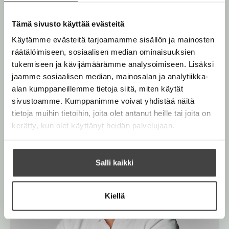
e
saaneet runsaasti kiitosta.
n
Tämä sivusto käyttää evästeitä
v
ä
Käytämme evästeitä tarjoamamme sisällön ja mainosten
Lue lisää tekijästä
P
l
räätälöimiseen, sosiaalisen median ominaisuuksien
a
s
i
tukemiseen ja kävijämäärämme analysoimiseen. Lisäksi
i
l
jaamme sosiaalisen median, mainosalan ja analytiikka-
L
e
ö
alan kumppaneillemme tietoja siitä, miten käytät
n
h
sivustoamme. Kumppanimme voivat yhdistää näitä
n
t
tietoja muihin tietoihin, joita olet antanut heille tai joita on
e
kerätty, kun olet käyttänyt heidän palvelujaan.
e
n
Salli kaikki
Kiellä