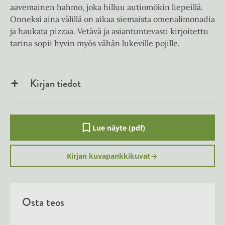
aavemainen hahmo, joka hilluu autiomökin liepeillä.
Onneksi aina välillä on aikaa siemaista omenalimonadia
ja haukata pizzaa. Vetävä ja asiantuntevasti kirjoitettu
tarina sopii hyvin myös vähän lukeville pojille.
Kirjan tiedot
Lue näyte (pdf)
A
u
k
Kirjan kuvapankkikuvat
e
a
a
u
u
Osta teos
t
e
e