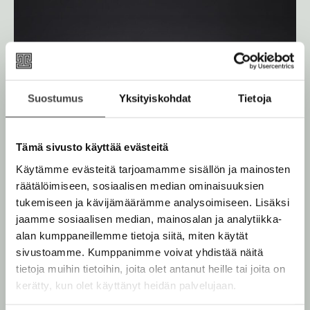
L
l
o
e
u
h
h
i
t
e
e
Suostumus
Yksityiskohdat
Tietoja
n
Tämä sivusto käyttää evästeitä
Käytämme evästeitä tarjoamamme sisällön ja mainosten
räätälöimiseen, sosiaalisen median ominaisuuksien
tukemiseen ja kävijämäärämme analysoimiseen. Lisäksi
jaamme sosiaalisen median, mainosalan ja analytiikka-
alan kumppaneillemme tietoja siitä, miten käytät
sivustoamme. Kumppanimme voivat yhdistää näitä
tietoja muihin tietoihin, joita olet antanut heille tai joita on
kerätty, kun olet käyttänyt heidän palvelujaan.