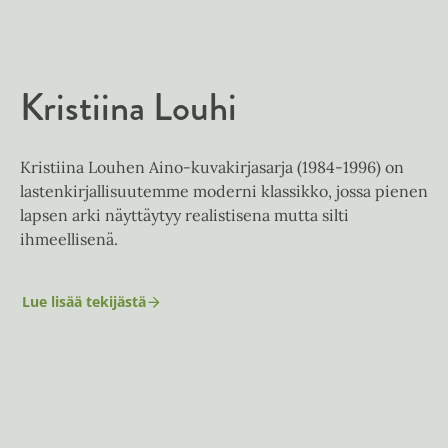
e
e
l
a
e
t
A
Kristiina Louhi
u
k
e
Kristiina Louhen Aino-kuvakirjasarja (1984-1996) on
a
lastenkirjallisuutemme moderni klassikko, jossa pienen
a
lapsen arki näyttäytyy realistisena mutta silti
u
ihmeellisenä.
u
t
e
Lue lisää tekijästä
K
e
r
i
n
s
v
t
ä
i
i
l
n
i
a