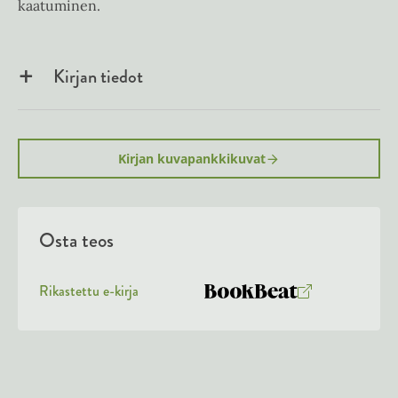
kaatuminen.
Kirjan tiedot
Kirjan kuvapankkikuvat
Osta teos
Rikastettu e-kirja
K
B
u
o
u
o
n
k
t
b