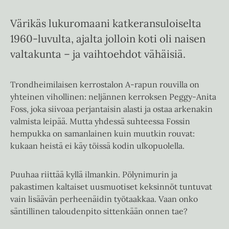
Värikäs lukuromaani katkeransuloiselta
1960-luvulta, ajalta jolloin koti oli naisen
valtakunta – ja vaihtoehdot vähäisiä.
Trondheimilaisen kerrostalon A-rapun rouvilla on
yhteinen vihollinen: neljännen kerroksen Peggy-Anita
Foss, joka siivoaa perjantaisin alasti ja ostaa arkenakin
valmista leipää. Mutta yhdessä suhteessa Fossin
hempukka on samanlainen kuin muutkin rouvat:
kukaan heistä ei käy töissä kodin ulkopuolella.
Puuhaa riittää kyllä ilmankin. Pölynimurin ja
pakastimen kaltaiset uusmuotiset keksinnöt tuntuvat
vain lisäävän perheenäidin työtaakkaa. Vaan onko
säntillinen taloudenpito sittenkään onnen tae?