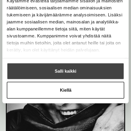
Käytämme evästeitä tarjoamamme sisällön ja mainosten
i
g
d
räätälöimiseen, sosiaalisen median ominaisuuksien
l
e
tukemiseen ja kävijämäärämme analysoimiseen. Lisäksi
e
jaamme sosiaalisen median, mainosalan ja analytiikka-
h
alan kumppaneillemme tietoja siitä, miten käytät
t
sivustoamme. Kumppanimme voivat yhdistää näitä
e
tietoja muihin tietoihin, joita olet antanut heille tai joita on
e
kerätty, kun olet käyttänyt heidän palvelujaan.
n
Salli kaikki
Kiellä