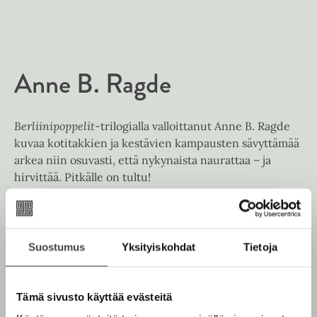
t
e
e
e
l
a
e
n
e
t
A
Anne B. Ragde
u
k
e
Berliinipoppelit
-trilogialla valloittanut Anne B. Ragde
a
kuvaa kotitakkien ja kestävien kampausten sävyttämää
a
arkea niin osuvasti, että nykynaista naurattaa – ja
u
hirvittää. Pitkälle on tultu!
u
t
e
Lue lisää tekijästä
A
e
n
Suostumus
Yksityiskohdat
Tietoja
n
n
e
v
B
ä
.
Tämä sivusto käyttää evästeitä
R
l
a