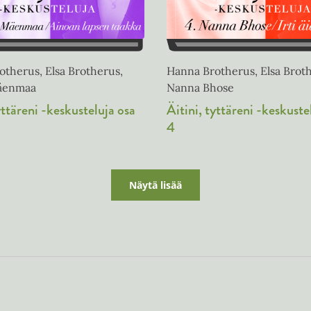
therus, Elsa Brotherus,
Hanna Brotherus, Elsa Brot
äenmaa
Nanna Bhose
yttäreni -keskusteluja osa
Äitini, tyttäreni -keskuste
4
Näytä lisää