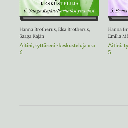
Hanna Brotherus, Elsa Brotherus,
Hanna Bro
Saaga Kaján
Emilia M
Äitini, tyttäreni -keskusteluja osa
Äitini, t
6
5