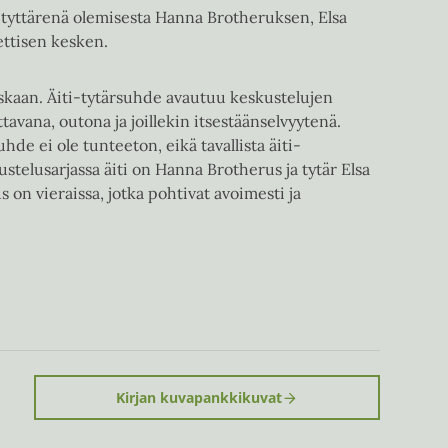
a tyttärenä olemisesta Hanna Brotheruksen, Elsa
ttisen kesken.
 koskaan. Äiti-tytärsuhde avautuu keskustelujen
tavana, outona ja joillekin itsestäänselvyytenä.
de ei ole tunteeton, eikä tavallista äiti-
stelusarjassa äiti on Hanna Brotherus ja tytär Elsa
s on vieraissa, jotka pohtivat avoimesti ja
Kirjan kuvapankkikuvat