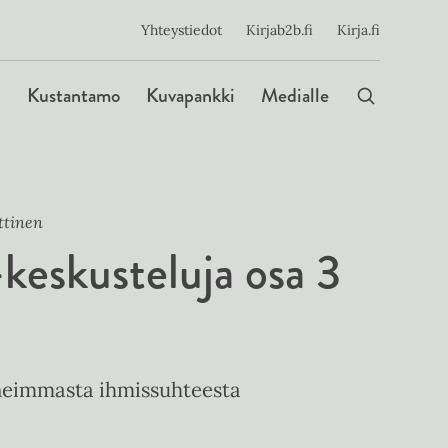
ijainen
Yhteystiedot
Kirjab2b.fi
Kirja.fi
Päävalikko
Kustantamo
Kuvapankki
Medialle
ttinen
 -keskusteluja osa 3
neimmasta ihmissuhteesta