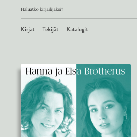
Toissijainen
Hyppää
Haluatko kirjailijaksi?
sisältöön
Päävalikko
Kirjat
Tekijät
Katalogit