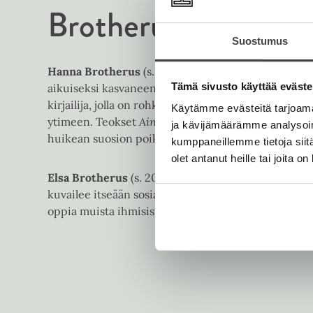
Brotherus
Anna Mi
Suostumus
Hanna Brotherus
(s. 1968) on koreografi, ohjaaja ja 
Tämä sivusto käyttää eväste
aikuiseksi kasvaneen lapsen äiti. Hän on myös kaksi
kirjailija, jolla on rohkeutta katsoa ihmisyyttä ja n
Käytämme evästeitä tarjoama
ytimeen. Teokset
Ainoa kotini
ja
Henkeni edestä
ova
ja kävijämäärämme analysoim
huikean suosion poikkeuksellisen laajassa lukijaku
kumppaneillemme tietoja siitä
olet antanut heille tai joita o
Elsa Brotherus
(s. 2002) on helsinkiläinen laulaja-
kuvailee itseään sosiaaliseksi seikkailijaksi, jolla o
oppia muista ihmisistä, heidän elämästään ja perso