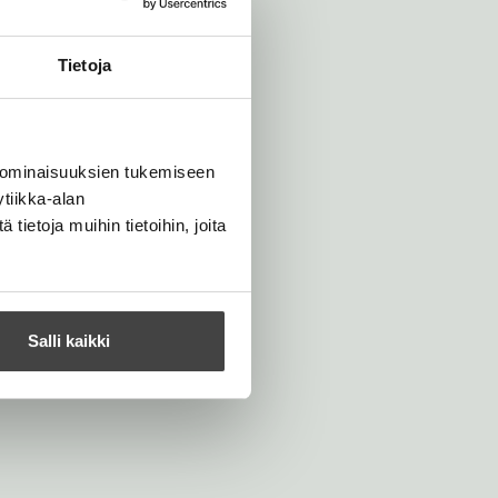
Tietoja
 ominaisuuksien tukemiseen
tiikka-alan
ietoja muihin tietoihin, joita
Salli kaikki