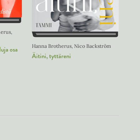
herus,
Hanna Brotherus, Nico Backström
luja osa
Äitini, tyttäreni