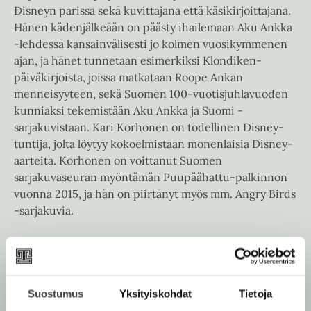
a
u
Disneyn parissa sekä kuvittajana että käsikirjoittajana.
e
u
t
Hänen kädenjälkeään on päästy ihailemaan Aku Ankka
e
u
e
-lehdessä kansainvälisesti jo kolmen vuosikymmenen
n
t
e
ajan, ja hänet tunnetaan esimerkiksi Klondiken-
v
e
n
päiväkirjoista, joissa matkataan Roope Ankan
ä
e
v
menneisyyteen, sekä Suomen 100-vuotisjuhlavuoden
l
n
ä
kunniaksi tekemistään Aku Ankka ja Suomi -
i
v
l
sarjakuvistaan. Kari Korhonen on todellinen Disney-
l
ä
i
tuntija, jolta löytyy kokoelmistaan monenlaisia Disney-
e
l
l
aarteita. Korhonen on voittanut Suomen
h
i
e
sarjakuvaseuran myöntämän Puupäähattu-palkinnon
t
l
h
vuonna 2015, ja hän on piirtänyt myös mm. Angry Birds
e
e
t
-sarjakuvia.
e
h
e
n
t
e
Kari Korhonen
e
n
e
Lue lisää tekijästä
K
n
a
Suostumus
Yksityiskohdat
Tietoja
r