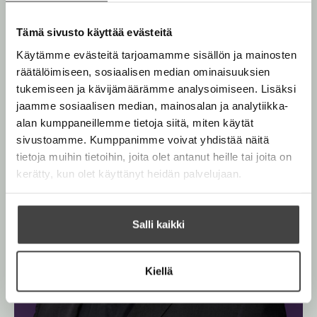
i
K
o
Tämä sivusto käyttää evästeitä
r
h
Käytämme evästeitä tarjoamamme sisällön ja mainosten
o
räätälöimiseen, sosiaalisen median ominaisuuksien
O
O
n
e
tukemiseen ja kävijämäärämme analysoimiseen. Lisäksi
h
h
n
jaamme sosiaalisen median, mainosalan ja analytiikka-
i
i
alan kumppaneillemme tietoja siitä, miten käytät
t
t
sivustoamme. Kumppanimme voivat yhdistää näitä
a
a
tietoja muihin tietoihin, joita olet antanut heille tai joita on
k
k
kerätty, kun olet käyttänyt heidän palvelujaan.
u
u
v
v
a
a
Salli kaikki
t
t
Kiellä