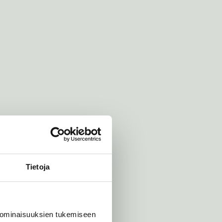
Tietoja
 ominaisuuksien tukemiseen