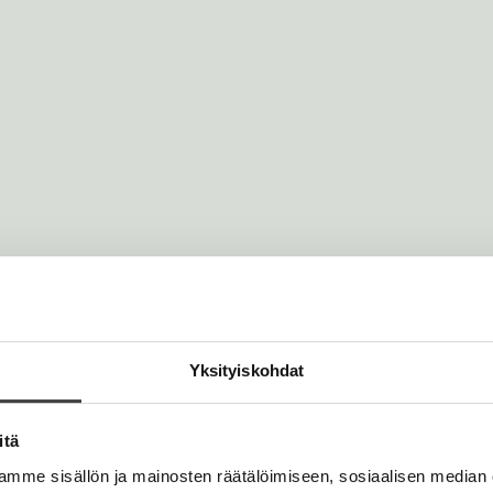
sesti tunnetuin. Hän on
spalkintoja.
Yksityiskohdat
itä
mme sisällön ja mainosten räätälöimiseen, sosiaalisen median