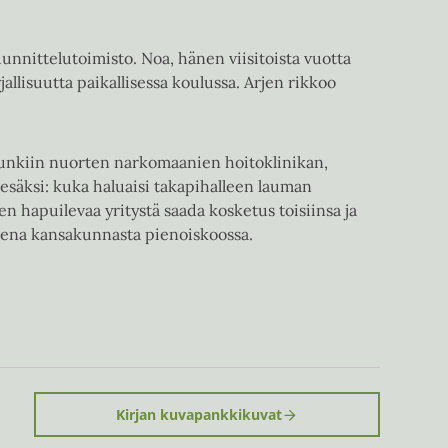
nnittelutoimisto. Noa, hänen viisitoista vuotta
lisuutta paikallisessa koulussa. Arjen rikkoo
unkiin nuorten narkomaanien hoitoklinikan,
säksi: kuka haluaisi takapihalleen lauman
n hapuilevaa yritystä saada kosketus toisiinsa ja
sena kansakunnasta pienoiskoossa.
Kirjan kuvapankkikuvat