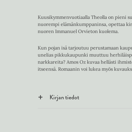
Kuusikymmenvuotiaalla Theolla on pieni suu
nuorempi elämänkumppaninsa, opettaa kirjal
nuoren Immanuel Orvieton kuolema.
Kun pojan isä tarjoutuu perustamaan kaup
unelias pikkukaupunki muuttuu herhiläispe
narkkareita? Amos Oz kuvaa hellästi ihmiste
itseensä. Romaanin voi lukea myös kuvauk
Kirjan tiedot