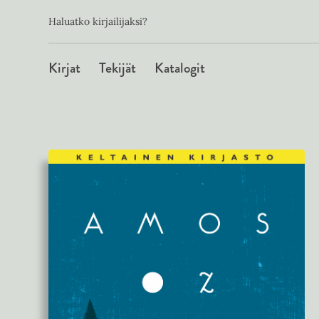
Toissijainen
Hyppää
Haluatko kirjailijaksi?
sisältöön
Päävalikko
Kirjat
Tekijät
Katalogit