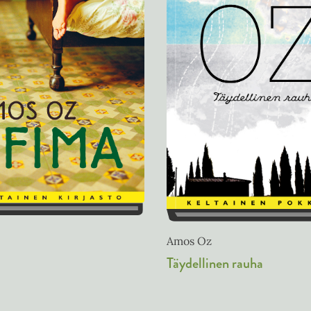
Amos Oz
Täydellinen rauha