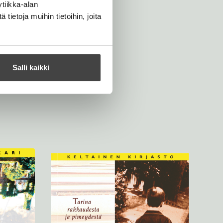
tiikka-alan
ietoja muihin tietoihin, joita
Salli kaikki