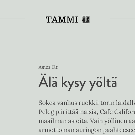
Toiss
Amos Oz
Älä kysy yöltä
Sokea vanhus ruokkii torin laidal
Peleg piirittää naisia, Cafe Califo
maailman asioita. Vain yöllinen a
armottoman auringon paahteesee