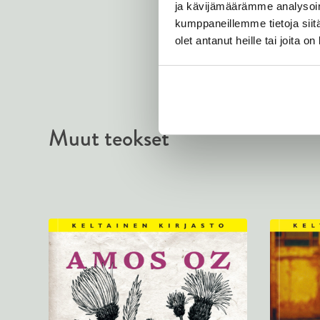
O
ja kävijämäärämme analysoim
z
kumppaneillemme tietoja siitä
olet antanut heille tai joita o
Muut teokset