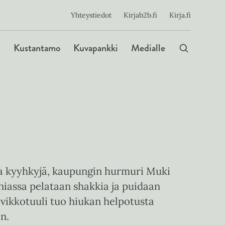
ijainen
Yhteystiedot
Kirjab2b.fi
Kirja.fi
Päävalikko
Kustantamo
Kuvapankki
Medialle
la kyyhkyjä, kaupungin hurmuri Muki
rniassa pelataan shakkia ja puidaan
avikkotuuli tuo hiukan helpotusta
n.