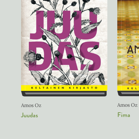
Amos Oz
Amos Oz
Fima
Juudas