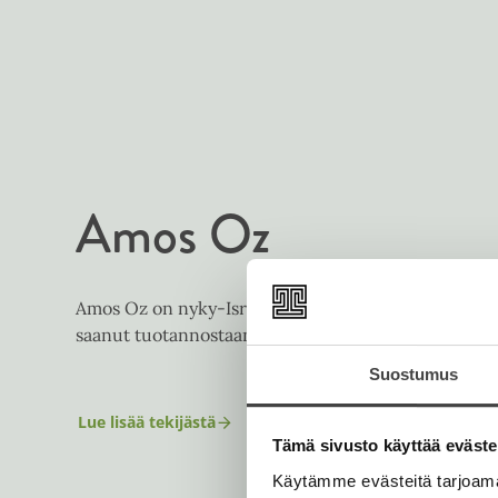
Amos Oz
Amos Oz on nyky-Israelin kirjailijoista kansainväli
saanut tuotannostaan useita arvostettuja kirjallisuu
Suostumus
Lue lisää tekijästä
A
Tämä sivusto käyttää eväste
m
o
Käytämme evästeitä tarjoama
s