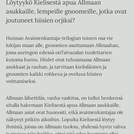
Löytyykö Kielisestä apua Allmaan
asukkaille, lempeille gnoomeille, jotka ovat
joutuneet hiisien orjiksi?
Huiman Avaimenkantaja-trilogian toinen osa vie
lukijan maan alle, gnoomien asuttamaan Allmaahan,
jossa auringon edessä onTaivazalan tuulettarien
kutoma huntu. Hiidet ovat tuhoamassa Allmaan
asukkaat ja rauhan, ja tarvitaan kielisläisten ja
gnoomien kaikki rohkeus ja oveluus hiisien
voittamiseksi.
Allmaan lähettiläs, vanha vaskitsa, on tullut henkensä
uhalla hakemaan Kielisestä apua Allmaan asukkaille.
Allmaan asiat ovat huonosti, eikä avaimenkantajaa ole
näkynyt pitkiin aikoihin. Lopulta Kielisestä löytyy
ihmisiä, joissa on Allmaan tuoksu, yhdessä hyvin vahva
ja muissa niin heikko, ettei sitä edes huomaisi ellei