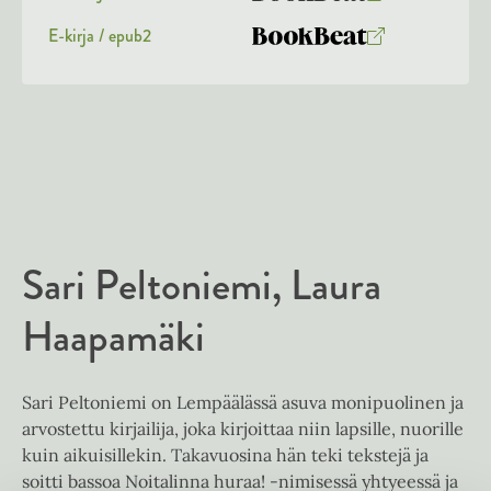
K
B
u
o
E-kirja / epub2
K
B
u
o
u
o
n
k
u
o
t
b
n
k
e
e
t
b
l
a
e
e
e
t
l
a
A
e
t
u
A
Sari Peltoniemi
Laura
k
u
e
k
Haapamäki
a
e
a
a
u
a
u
Sari Peltoniemi on Lempäälässä asuva monipuolinen ja
u
t
arvostettu kirjailija, joka kirjoittaa niin lapsille, nuorille
u
e
kuin aikuisillekin. Takavuosina hän teki tekstejä ja
t
e
soitti bassoa Noitalinna huraa! -nimisessä yhtyeessä ja