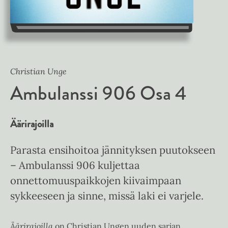
Christian Unge
Ambulanssi 906 Osa 4
Äärirajoilla
Parasta ensihoitoa jännityksen puutokseen
– Ambulanssi 906 kuljettaa
onnettomuuspaikkojen kiivaimpaan
sykkeeseen ja sinne, missä laki ei varjele.
Äärirajoilla
on Christian Ungen uuden sarjan