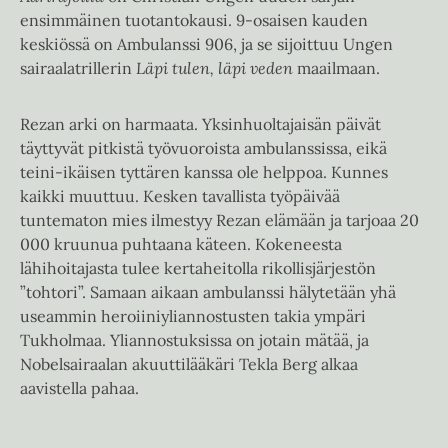
ensimmäinen tuotantokausi. 9-osaisen kauden
keskiössä on Ambulanssi 906, ja se sijoittuu Ungen
sairaalatrillerin
Läpi tulen, läpi veden
maailmaan.
Rezan arki on harmaata. Yksinhuoltajaisän päivät
täyttyvät pitkistä työvuoroista ambulanssissa, eikä
teini-ikäisen tyttären kanssa ole helppoa. Kunnes
kaikki muuttuu. Kesken tavallista työpäivää
tuntematon mies ilmestyy Rezan elämään ja tarjoaa 20
000 kruunua puhtaana käteen. Kokeneesta
lähihoitajasta tulee kertaheitolla rikollisjärjestön
”tohtori”. Samaan aikaan ambulanssi hälytetään yhä
useammin heroiiniyliannostusten takia ympäri
Tukholmaa. Yliannostuksissa on jotain mätää, ja
Nobelsairaalan akuuttilääkäri Tekla Berg alkaa
aavistella pahaa.