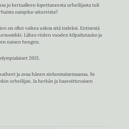
sa jo kertaalleen lopettaneesta urheilijasta tuli
aista naispika-aitureista?
n on ollut vaikea uskoa sitä todeksi. Entisestä
ursuosikki. Lähes viiden vuoden kilpailutauko ja
oren naisen hengen.
olympialaiset 2021.
vaiheet ja avaa hänen sielunmaisemaansa. Se
nkin urheilijan. Ja herkän ja haavoittuvaisen