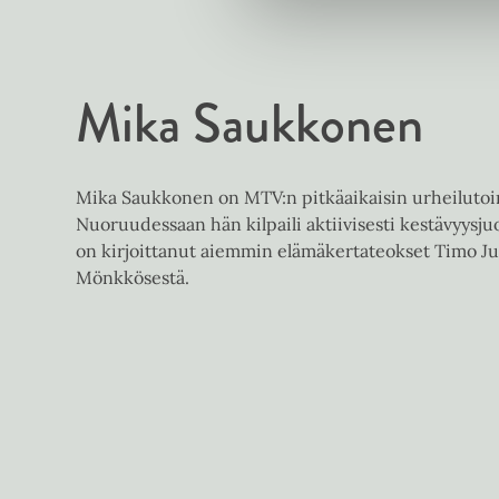
Mika Saukkonen
Mika Saukkonen on MTV:n pitkäaikaisin urheilutoim
Nuoruudessaan hän kilpaili aktiivisesti kestävyysj
on kirjoittanut aiemmin elämäkertateokset Timo Juti
Mönkkösestä.