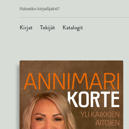
Toissijainen
Hyppää
Haluatko kirjailijaksi?
sisältöön
Päävalikko
Kirjat
Tekijät
Katalogit