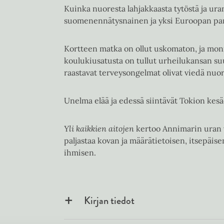
Kuinka nuoresta lahjakkaasta tytöstä ja uran
suomenennätysnainen ja yksi Euroopan parh
Kortteen matka on ollut uskomaton, ja monie
koulukiusatusta on tullut urheilukansan su
raastavat terveysongelmat olivat viedä nu
Unelma elää ja edessä siintävät Tokion kesä
Yli kaikkien aitojen
kertoo Annimarin uran 
paljastaa kovan ja määrätietoisen, itsepäise
ihmisen.
Kirjan tiedot