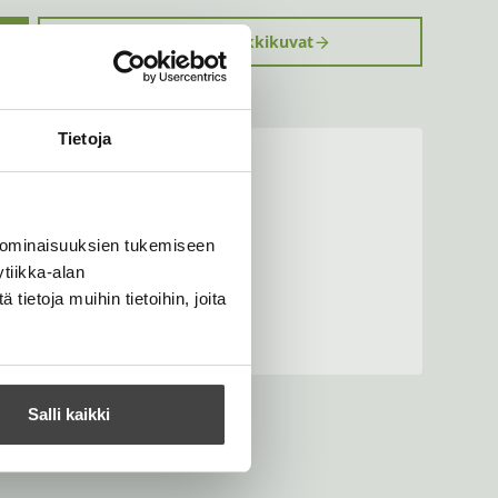
Kirjan kuvapankkikuvat
Tietoja
 ominaisuuksien tukemiseen
tiikka-alan
ietoja muihin tietoihin, joita
Salli kaikki