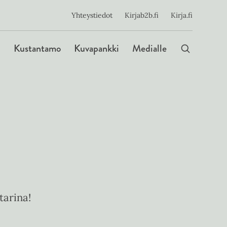
ijainen
Yhteystiedot
Kirjab2b.fi
Kirja.fi
Päävalikko
Kustantamo
Kuvapankki
Medialle
tarina!