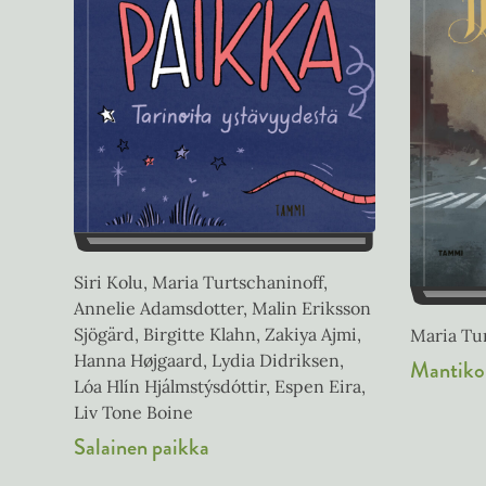
Siri Kolu, Maria Turtschaninoff,
Annelie Adamsdotter, Malin Eriksson
Sjögärd, Birgitte Klahn, Zakiya Ajmi,
Maria Tur
Hanna Højgaard, Lydia Didriksen,
Mantiko
Lóa Hlín Hjálmstýsdóttir, Espen Eira,
Liv Tone Boine
Salainen paikka