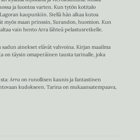
ossa ja luontoa varten. Kun tytön kotitalo
Lagoran kaupunkiin. Siellä hän alkaa kutoa
ävät myös maan prinssin, Surandon, huomion. Kun
kaltaa vain hento Arra lähteä pelastusretkelle.
s sadun ainekset elävät vahvoina. Kirjan maailma
a on täysin omaperäinen tausta tarinalle, joka
ista:
Arra
on runollisen kaunis ja fantastinen
iehtovaan kudokseen. Tarina on mukaansatempaava,