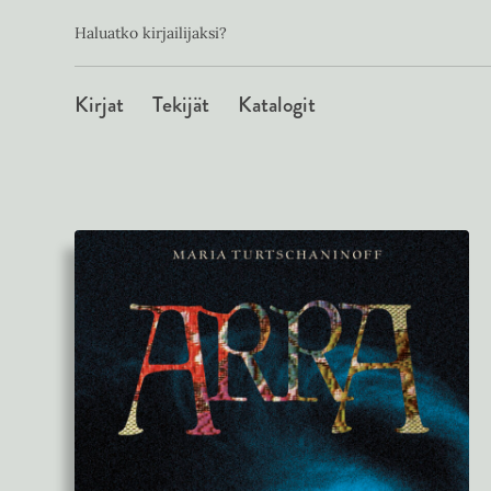
Toissijainen
Hyppää
Haluatko kirjailijaksi?
sisältöön
Päävalikko
Kirjat
Tekijät
Katalogit