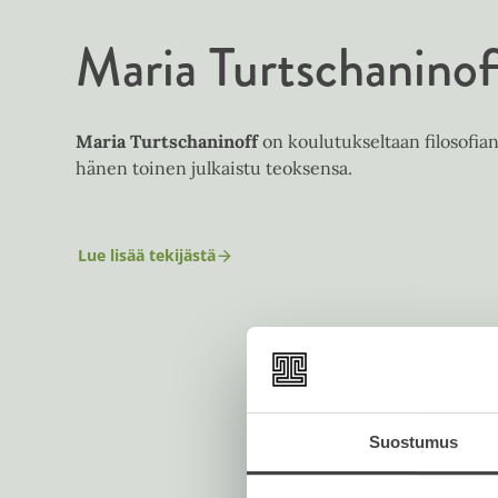
Maria Turtschaninof
Maria Turtschaninoff
on koulutukseltaan filosofian
hänen toinen julkaistu teoksensa.
Lue lisää tekijästä
M
a
r
i
a
T
u
r
t
s
Suostumus
c
h
a