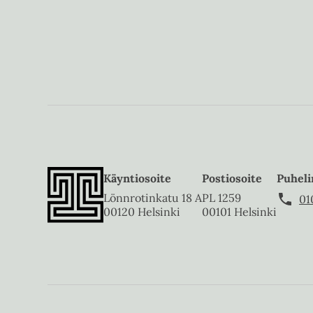
Käyntiosoite
Postiosoite
Puheli
Lönnrotinkatu 18 A
PL 1259
01
00120 Helsinki
00101 Helsinki