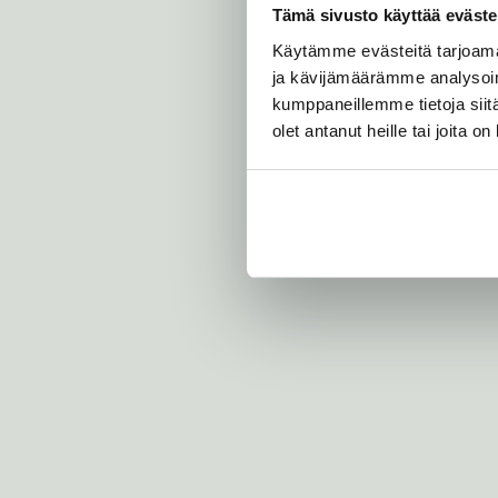
n
Tämä sivusto käyttää eväste
i
n
Käytämme evästeitä tarjoama
o
ja kävijämäärämme analysoim
f
kumppaneillemme tietoja siitä
f
olet antanut heille tai joita o