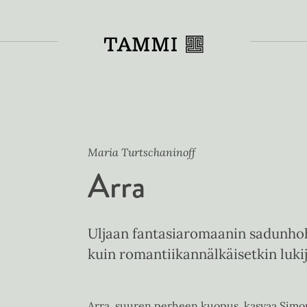
Toiss
Maria Turtschaninoff
Arra
Uljaan fantasiaromaanin sadunhoh
kuin romantiikannälkäisetkin lukij
Arra, suuren perheen kuopus, kasvaa Simor