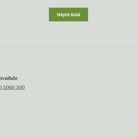
Näytä lisää
nvaihde
0 5060 300