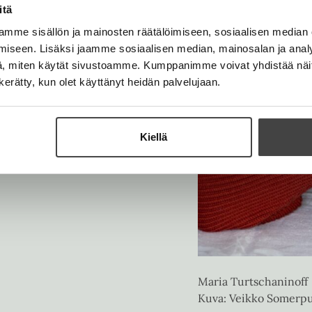
t
e
itä
e
n
mme sisällön ja mainosten räätälöimiseen, sosiaalisen median
e
iseen. Lisäksi jaamme sosiaalisen median, mainosalan ja analy
n
, miten käytät sivustoamme. Kumppanimme voivat yhdistää näitä t
n kerätty, kun olet käyttänyt heidän palvelujaan.
Kiellä
Maria Turtschaninoff
Kuva: Veikko Somerp