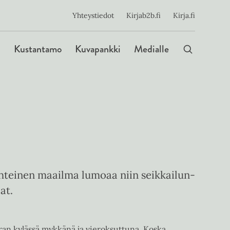
ijainen
Yhteystiedot
Kirjab2b.fi
Kirja.fi
Päävalikko
Kustantamo
Kuvapankki
Medialle
teinen maailma lumoaa niin seikkailun-
at.
an kylässä mykkänä ja vieroksuttuna. Koska