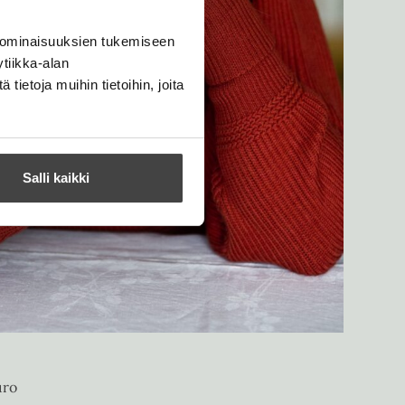
 ominaisuuksien tukemiseen
tiikka-alan
ietoja muihin tietoihin, joita
Salli kaikki
uro