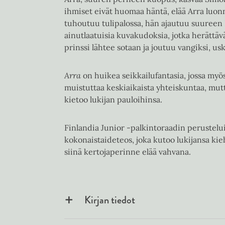
ihmiset eivät huomaa häntä, elää Arra luonn
tuhoutuu tulipalossa, hän ajautuu suureen 
ainutlaatuisia kuvakudoksia, jotka herätt
prinssi lähtee sotaan ja joutuu vangiksi, us
Arra
on huikea seikkailufantasia, jossa myö
muistuttaa keskiaikaista yhteiskuntaa, mutt
kietoo lukijan pauloihinsa.
Finlandia Junior -palkintoraadin perustelu
kokonaistaideteos, joka kutoo lukijansa k
siinä kertojaperinne elää vahvana.
Kirjan tiedot