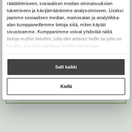
mielenkiintoisimmat kohteet upein valokuvin ja
räätälöimiseen, sosiaalisen median ominaisuuksien
selkein kartoin.
tukemiseen ja kävijämäärämme analysoimiseen. Lisäksi
jaamme sosiaalisen median, mainosalan ja analytiikka-
Oppaassa yhdistyvät historia, nähtävyydet ja
alan kumppaneillemme tietoja siitä, miten käytät
käytännön matkustusvinkit – ostoksia, ruokia,
sivustoamme. Kumppanimme voivat yhdistää näitä
huvittelua sekä ravintoloita ja hotelleja unohtamatta.
tietoja muihin tietoihin, joita olet antanut heille tai joita on
Taskukokoinen opas kulkee kätevästi matkalla mukana.
kerätty, kun olet käyttänyt heidän palvelujaan.
Salli kaikki
Kirjan tiedot
Kiellä
Kirjan kuvapankkikuvat