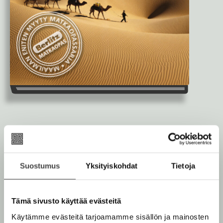
Berlitz Tunisia
Suostumus
Yksityiskohdat
Tietoja
Berlitz – maailman myydyin
matkaopassarja.
Tämä sivusto käyttää evästeitä
Berlitz Tunisia esittelee maan tärkeimmät ja
Käytämme evästeitä tarjoamamme sisällön ja mainosten