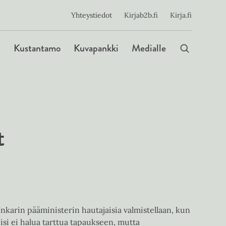
ijainen
Yhteystiedot
Kirjab2b.fi
Kirja.fi
Päävalikko
Kustantamo
Kuvapankki
Medialle
t
nkarin pääministerin hautajaisia valmistellaan, kun
iisi ei halua tarttua tapaukseen, mutta