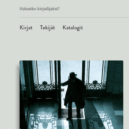
Toissijainen
Hyppää
Haluatko kirjailijaksi?
sisältöön
Päävalikko
Kirjat
Tekijät
Katalogit