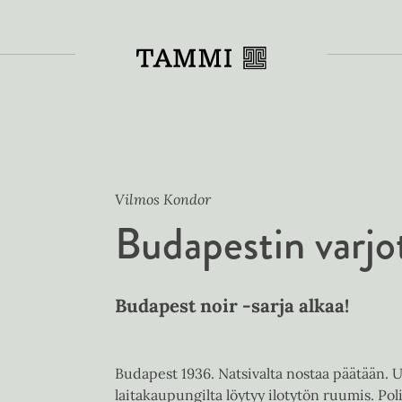
Toiss
Vilmos Kondor
Budapestin varjo
Budapest noir -sarja alkaa!
Budapest 1936. Natsivalta nostaa päätään. U
laitakaupungilta löytyy ilotytön ruumis. Pol