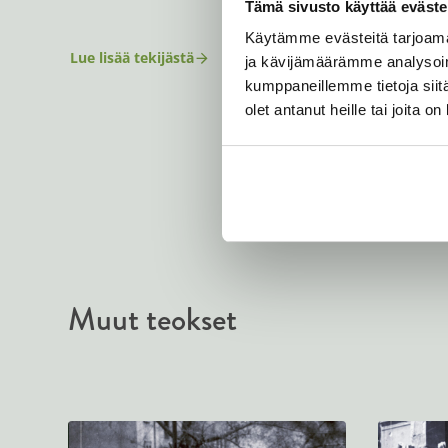
Tämä sivusto käyttää eväste
Käytämme evästeitä tarjoama
Lue lisää tekijästä
ja kävijämäärämme analysoim
V
i
kumppaneillemme tietoja siitä
l
olet antanut heille tai joita o
m
o
s
K
o
n
d
o
r
Muut teokset