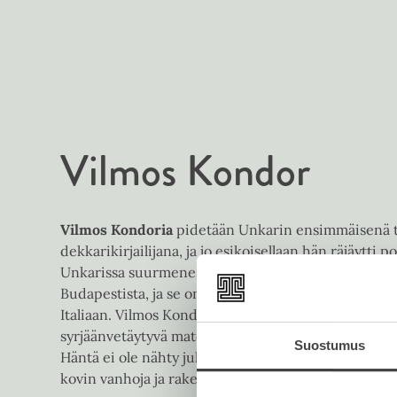
Vilmos Kondor
Vilmos Kondoria
pidetään Unkarin ensimmäisenä t
dekkarikirjailijana, ja jo esikoisellaan hän räjäytti 
Unkarissa suurmenestykseen noussut viisiosainen 
Budapestista, ja se on myyty muun muassa Yhdysval
Italiaan. Vilmos Kondor on salanimi, ja hänen väite
syrjäänvetäytyvä matematiikanopettaja unkarilaise
Suostumus
Häntä ei ole nähty julkisuudessa, ja kustantajan lev
kovin vanhoja ja rakeisia.