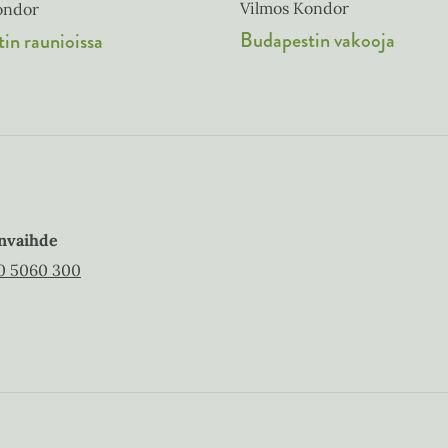
Vilmos Kondor
ondor
Budapestin vakooja
in raunioissa
nvaihde
0 5060 300