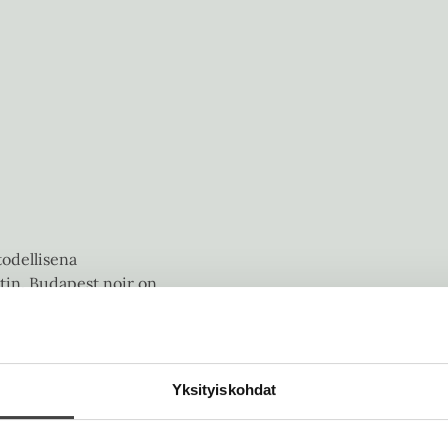
odellisena
potin. Budapest noir on
sarja 30–40-luvun
toihin, Saksaan ja
tään olevan
sta pikkukaupungista.
Yksityiskohdat
ittämät kuvatkin ovat