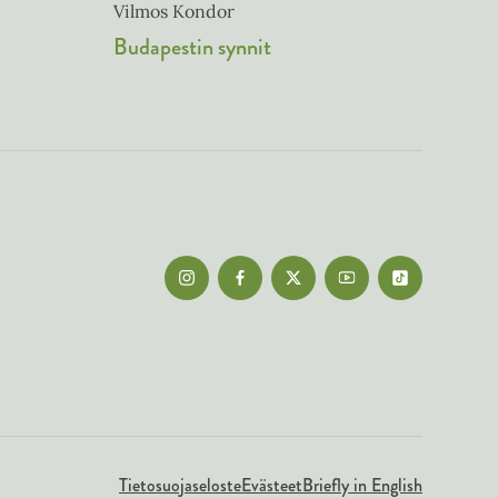
Vilmos Kondor
Budapestin synnit
Tietosuojaseloste
Evästeet
Briefly in English