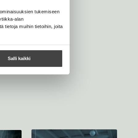
 ominaisuuksien tukemiseen
tiikka-alan
ietoja muihin tietoihin, joita
Salli kaikki