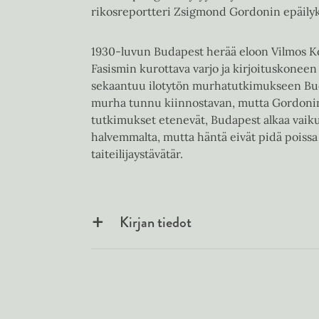
rikosreportteri Zsigmond Gordonin epäilyk
1930-luvun Budapest herää eloon Vilmos Ko
Fasismin kurottava varjo ja kirjoituskoneen
sekaantuu ilotytön murhatutkimukseen Bud
murha tunnu kiinnostavan, mutta Gordoni
tutkimukset etenevät, Budapest alkaa vaik
halvemmalta, mutta häntä eivät pidä poissa 
taiteilijaystävätär.
Kirjan tiedot