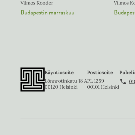
Vilmos Kondor
Vilmos K
Budapestin marraskuu
Budapest
Käyntiosoite
Postiosoite
Puheli
Lönnrotinkatu 18 A
PL 1259
01
00120 Helsinki
00101 Helsinki