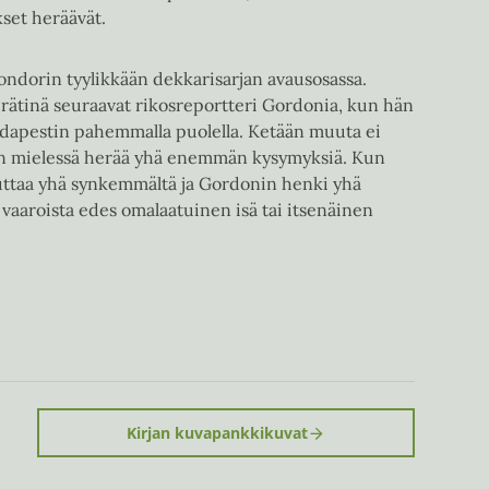
set heräävät.
ndorin tyylikkään dekkarisarjan avausosassa.
 rätinä seuraavat rikosreportteri Gordonia, kun hän
apestin pahemmalla puolella. Ketään muuta ei
n mielessä herää yhä enemmän kysymyksiä. Kun
uttaa yhä synkemmältä ja Gordonin henki yhä
vaaroista edes omalaatuinen isä tai itsenäinen
Kirjan kuvapankkikuvat