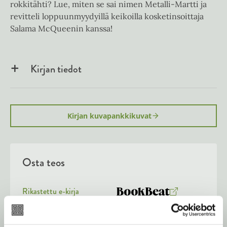
rokkitähti? Lue, miten se sai nimen Metalli-Martti ja
revitteli loppuunmyydyillä keikoilla kosketinsoittaja
Salama McQueenin kanssa!
Kirjan tiedot
Kirjan kuvapankkikuvat
Osta teos
Rikastettu e-kirja
K
B
u
o
Äänikirja
K
B
u
o