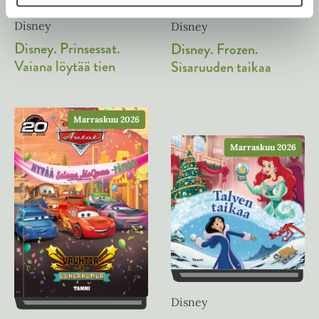
v
l
ä
Disney
Disney
i
l
Disney. Prinsessat.
Disney. Frozen.
l
i
Vaiana löytää tien
Sisaruuden taikaa
e
l
h
e
t
h
e
Marraskuu 2026
t
e
e
Marraskuu 2026
n
e
n
Disney