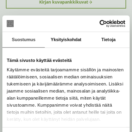
Kirjan kuvapankkikuvat
Osta teos
Suostumus
Yksityiskohdat
Tietoja
Rikastettu e-kirja
K
B
u
o
Äänikirja
Tämä sivusto käyttää evästeitä
K
B
u
o
u
o
Käytämme evästeitä tarjoamamme sisällön ja mainosten
n
k
u
o
räätälöimiseen, sosiaalisen median ominaisuuksien
t
b
n
k
tukemiseen ja kävijämäärämme analysoimiseen. Lisäksi
e
e
t
b
jaamme sosiaalisen median, mainosalan ja analytiikka-
l
a
Muut teokset
e
e
alan kumppaneillemme tietoja siitä, miten käytät
e
t
l
a
sivustoamme. Kumppanimme voivat yhdistää näitä
A
e
t
tietoja muihin tietoihin, joita olet antanut heille tai joita on
u
A
kerätty, kun olet käyttänyt heidän palvelujaan.
k
Marraskuu 2026
Marraskuu 2026
u
e
k