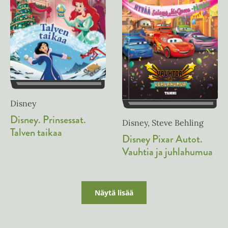
e
n
Disney
Disney. Prinsessat.
Disney, Steve Behling
Talven taikaa
Disney Pixar Autot.
Vauhtia ja juhlahumua
Näytä lisää