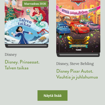
e
Marraskuu 2026
n
e
n
Disney
Disney. Prinsessat.
Disney, Steve Behling
Talven taikaa
Disney Pixar Autot.
Vauhtia ja juhlahumua
Näytä lisää