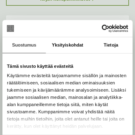
Osta teos
Kovakantinen kirja
Suostumus
Yksityiskohdat
Tietoja
O
K
s
i
Rikastettu e-kirja
K
B
t
r
u
o
Tämä sivusto käyttää evästeitä
Äänikirja
a
j
K
B
u
o
Käytämme evästeitä tarjoamamme sisällön ja mainosten
a
u
o
n
k
räätälöimiseen, sosiaalisen median ominaisuuksien
.
u
o
t
b
tukemiseen ja kävijämäärämme analysoimiseen. Lisäksi
f
n
k
e
e
jaamme sosiaalisen median, mainosalan ja analytiikka-
i
t
b
l
a
Muut teokset
alan kumppaneillemme tietoja siitä, miten käytät
A
e
e
e
t
sivustoamme. Kumppanimme voivat yhdistää näitä
u
l
a
A
tietoja muihin tietoihin, joita olet antanut heille tai joita on
k
e
t
u
kerätty, kun olet käyttänyt heidän palvelujaan.
e
A
k
a
Marraskuu 2026
Marraskuu 2026