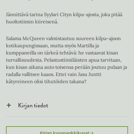
Jännittävä tarina Syylari Cityn kilpa-ajosta, joka pitää
huoltotiimin kiireisenä.
Salama McQueen valmistautuu suureen kilpa-ajoon
kotikaupungissaan, mutta myös Martilla ja
kumppaneilla on tärkeä tehtävä: he vastaavat kisan
turvallisuudesta. Pelastustiimiläisten apua tarvitaan,
kun kisan aikana auto toisensa perään joutuu pulaan ja
radalla vallitsee kaaos. Ettei vain Jasu Juntti
kätyreineen olisi tihutöiden takana?
Kirjan tiedot
Kirjan kuvapankkikuvat