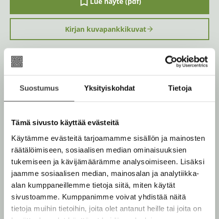
Lue näyte (pdf)
A
u
k
Kirjan kuvapankkikuvat
e
a
a
u
u
Osta teos
t
e
e
Suostumus
Yksityiskohdat
Tietoja
n
Kovakantinen kirja
v
O
K
ä
s
i
Rikastettu e-kirja
l
Tämä sivusto käyttää evästeitä
K
B
i
t
r
u
o
l
Käytämme evästeitä tarjoamamme sisällön ja mainosten
Äänikirja
a
j
K
B
e
u
o
räätälöimiseen, sosiaalisen median ominaisuuksien
a
h
u
o
n
k
tukemiseen ja kävijämäärämme analysoimiseen. Lisäksi
t
.
u
o
e
t
b
jaamme sosiaalisen median, mainosalan ja analytiikka-
f
e
n
k
e
e
alan kumppaneillemme tietoja siitä, miten käytät
n
i
t
b
l
a
sivustoamme. Kumppanimme voivat yhdistää näitä
Muut teokset
A
e
e
e
t
tietoja muihin tietoihin, joita olet antanut heille tai joita on
u
l
a