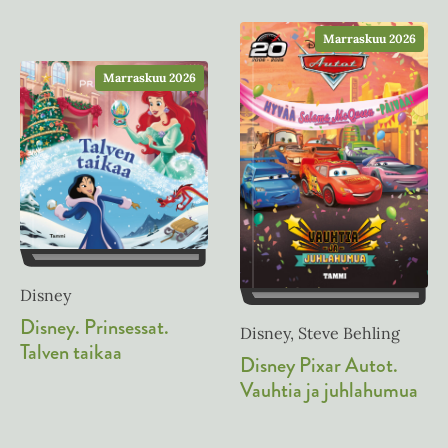
e
t
e
h
e
Marraskuu 2026
n
t
e
e
Marraskuu 2026
n
e
n
Disney
Disney. Prinsessat.
Disney, Steve Behling
Talven taikaa
Disney Pixar Autot.
Vauhtia ja juhlahumua