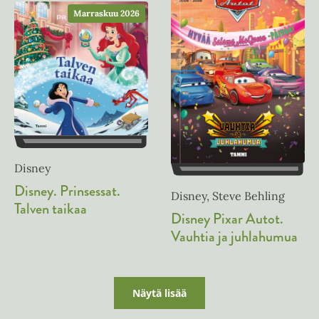
e
e
Marraskuu 2026
n
e
n
Disney
Disney. Prinsessat.
Disney, Steve Behling
Talven taikaa
Disney Pixar Autot.
Vauhtia ja juhlahumua
Näytä lisää