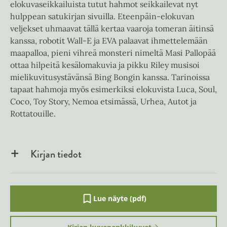
elokuvaseikkailuista tutut hahmot seikkailevat nyt
hulppean satukirjan sivuilla. Eteenpäin-elokuvan
veljekset uhmaavat tällä kertaa vaaroja tomeran äitinsä
kanssa, robotit Wall-E ja EVA palaavat ihmettelemään
maapalloa, pieni vihreä monsteri nimeltä Masi Pallopää
ottaa hilpeitä kesälomakuvia ja pikku Riley musisoi
mielikuvitusystävänsä Bing Bongin kanssa. Tarinoissa
tapaat hahmoja myös esimerkiksi elokuvista Luca, Soul,
Coco, Toy Story, Nemoa etsimässä, Urhea, Autot ja
Rottatouille.
Kirjan tiedot
Lue näyte (pdf)
A
u
k