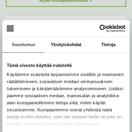
Kirjan kuvapankkikuvat
e
a
a
u
u
Osta teos
t
e
e
n
Kovakantinen kirja
Suostumus
Yksityiskohdat
Tietoja
v
O
K
ä
s
i
Rikastettu e-kirja
l
K
B
i
t
r
Tämä sivusto käyttää evästeitä
u
o
l
Äänikirja
a
j
K
B
e
u
o
Käytämme evästeitä tarjoamamme sisällön ja mainosten
a
h
u
o
n
k
t
räätälöimiseen, sosiaalisen median ominaisuuksien
.
u
o
e
t
b
tukemiseen ja kävijämäärämme analysoimiseen. Lisäksi
f
e
n
k
e
e
n
jaamme sosiaalisen median, mainosalan ja analytiikka-
i
t
b
l
a
Muut teokset
alan kumppaneillemme tietoja siitä, miten käytät
A
e
e
e
t
sivustoamme. Kumppanimme voivat yhdistää näitä
u
l
a
A
tietoja muihin tietoihin, joita olet antanut heille tai joita on
k
e
t
u
kerätty, kun olet käyttänyt heidän palvelujaan.
e
A
k