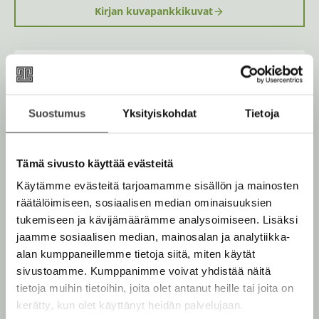
k
Kirjan kuvapankkikuvat
e
a
a
u
u
Osta teos
t
e
e
n
Suostumus
Yksityiskohdat
Tietoja
Kovakantinen kirja
v
O
K
ä
s
i
Rikastettu e-kirja
l
K
B
i
t
r
Tämä sivusto käyttää evästeitä
u
o
l
Äänikirja
a
j
K
B
e
Käytämme evästeitä tarjoamamme sisällön ja mainosten
u
o
a
h
u
o
räätälöimiseen, sosiaalisen median ominaisuuksien
n
k
t
.
u
o
e
tukemiseen ja kävijämäärämme analysoimiseen. Lisäksi
t
b
f
e
n
k
jaamme sosiaalisen median, mainosalan ja analytiikka-
e
e
n
i
t
b
alan kumppaneillemme tietoja siitä, miten käytät
l
a
Muut teokset
A
e
e
sivustoamme. Kumppanimme voivat yhdistää näitä
e
t
u
l
a
tietoja muihin tietoihin, joita olet antanut heille tai joita on
A
k
e
t
kerätty, kun olet käyttänyt heidän palvelujaan.
u
e