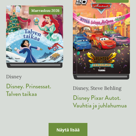
n
t
e
e
Marraskuu 2026
n
e
n
Disney
Disney. Prinsessat.
Disney, Steve Behling
Talven taikaa
Disney Pixar Autot.
Vauhtia ja juhlahumua
Näytä lisää