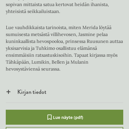
sopivan mittaista satua kertovat heidän ihanista,
yhteisistä seikkailuistaan.
Lue vauhdikkaista tarinoista, miten Merida löytää
sumuisesta metsästä villihevosen, Jasmine pelaa
kuninkaallista hevospooloa, prinsessa Ruusunen auttaa
yksisarvisia ja Tuhkimo osallistuu elämänsä
ensimmäisiin ratsastuskisoihin. Tapaat kirjassa myös
Tähkäpään, Lumikin, Bellen ja Mulanin
hevosystäviensä seurassa.
Kirjan tiedot
Lue näyte (pdf)
A
u