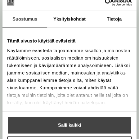
Äänikirja
K
B
Suostumus
Yksityiskohdat
Tietoja
u
o
u
o
n
k
Tämä sivusto käyttää evästeitä
t
b
Käytämme evästeitä tarjoamamme sisällön ja mainosten
Muut teokset
e
e
räätälöimiseen, sosiaalisen median ominaisuuksien
l
a
tukemiseen ja kävijämäärämme analysoimiseen. Lisäksi
e
t
jaamme sosiaalisen median, mainosalan ja analytiikka-
A
alan kumppaneillemme tietoja siitä, miten käytät
Marraskuu 2026
Marraskuu 2026
u
sivustoamme. Kumppanimme voivat yhdistää näitä
k
tietoja muihin tietoihin, joita olet antanut heille tai joita on
e
kerätty, kun olet käyttänyt heidän palvelujaan.
a
a
u
Salli kaikki
u
t