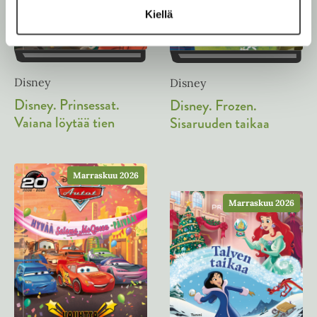
e
Kiellä
e
n
v
ä
Disney
Disney
l
Disney. Prinsessat.
Disney. Frozen.
i
Vaiana löytää tien
Sisaruuden taikaa
l
e
h
Marraskuu 2026
t
e
Marraskuu 2026
e
n