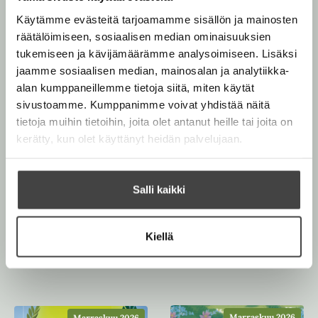
Käytämme evästeitä tarjoamamme sisällön ja mainosten
räätälöimiseen, sosiaalisen median ominaisuuksien
tukemiseen ja kävijämäärämme analysoimiseen. Lisäksi
Osta teos
jaamme sosiaalisen median, mainosalan ja analytiikka-
alan kumppaneillemme tietoja siitä, miten käytät
Kovakantinen kirja
sivustoamme. Kumppanimme voivat yhdistää näitä
O
K
tietoja muihin tietoihin, joita olet antanut heille tai joita on
s
i
Rikastettu e-kirja
K
B
kerätty, kun olet käyttänyt heidän palvelujaan.
t
r
u
o
Äänikirja
a
j
K
B
u
o
a
u
o
n
k
Salli kaikki
.
u
o
t
b
f
n
k
e
e
i
t
b
Kiellä
l
a
Muut teokset
A
e
e
e
t
u
l
a
A
k
e
t
u
e
A
k
a
Marraskuu 2026
Marraskuu 2026