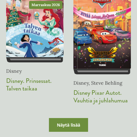
e
Marraskuu 2026
n
e
n
Disney
Disney. Prinsessat.
Disney, Steve Behling
Talven taikaa
Disney Pixar Autot.
Vauhtia ja juhlahumua
Näytä lisää