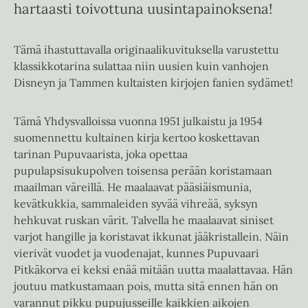
hartaasti toivottuna uusintapainoksena!
Tämä ihastuttavalla originaalikuvituksella varustettu
klassikkotarina sulattaa niin uusien kuin vanhojen
Disneyn ja Tammen kultaisten kirjojen fanien sydämet!
Tämä Yhdysvalloissa vuonna 1951 julkaistu ja 1954
suomennettu kultainen kirja kertoo koskettavan
tarinan Pupuvaarista, joka opettaa
pupulapsisukupolven toisensa perään koristamaan
maailman väreillä. He maalaavat pääsiäismunia,
kevätkukkia, sammaleiden syvää vihreää, syksyn
hehkuvat ruskan värit. Talvella he maalaavat siniset
varjot hangille ja koristavat ikkunat jääkristallein. Näin
vierivät vuodet ja vuodenajat, kunnes Pupuvaari
Pitkäkorva ei keksi enää mitään uutta maalattavaa. Hän
joutuu matkustamaan pois, mutta sitä ennen hän on
varannut pikku pupujusseille kaikkien aikojen