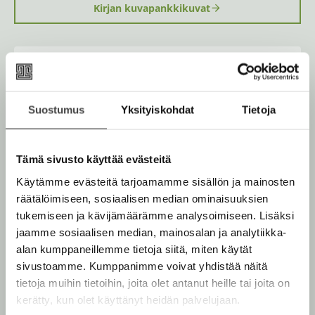
Kirjan kuvapankkikuvat
e
a
a
u
u
Osta teos
t
e
e
n
Suostumus
Yksityiskohdat
Tietoja
Kovakantinen kirja
v
O
K
ä
s
i
Rikastettu e-kirja
l
K
B
i
t
r
Tämä sivusto käyttää evästeitä
u
o
l
Äänikirja
a
j
K
B
e
u
o
Käytämme evästeitä tarjoamamme sisällön ja mainosten
a
h
u
o
n
k
räätälöimiseen, sosiaalisen median ominaisuuksien
t
.
u
o
e
t
b
tukemiseen ja kävijämäärämme analysoimiseen. Lisäksi
f
e
n
k
e
e
jaamme sosiaalisen median, mainosalan ja analytiikka-
n
i
t
b
l
a
alan kumppaneillemme tietoja siitä, miten käytät
Muut teokset
A
e
e
e
t
sivustoamme. Kumppanimme voivat yhdistää näitä
u
l
a
A
tietoja muihin tietoihin, joita olet antanut heille tai joita on
k
e
t
u
kerätty, kun olet käyttänyt heidän palvelujaan.
e
A