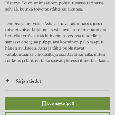
Disneyn Toive-animaatioon pohjautuvassa tarinassa
selviää, kuinka toivomustähti sai alkunsa.
Lempeä ja neuvokas Asha asuu valtakunnassa, jossa
toiveet voivat kirjaimellisesti käydä toteen: epätoivon
hetkellä tyttö esittää kiihkeän toiveensa tähdelle, ja
samassa energiaa pulppuava kosminen pallo saapuu
hänen avukseen. Asha ja tähti puolustavat
valtakuntaansa vihollisilta ja osoittavat samalla, miten
rohkeus ja tähtien taika saavat yhdessä ihmeitä aikaan.
Kirjan tiedot
Lue näyte (pdf)
A
u
k