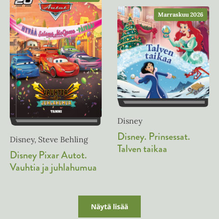
t
e
e
Marraskuu 2026
n
e
n
Disney
Disney. Prinsessat.
Disney, Steve Behling
Talven taikaa
Disney Pixar Autot.
Vauhtia ja juhlahumua
Näytä lisää