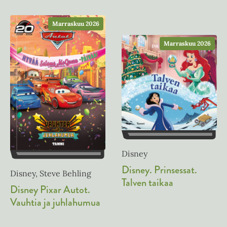
e
t
h
e
Marraskuu 2026
t
e
e
Marraskuu 2026
n
e
n
Disney
Disney. Prinsessat.
Disney, Steve Behling
Talven taikaa
Disney Pixar Autot.
Vauhtia ja juhlahumua