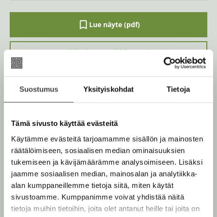
Lue näyte (pdf)
A
u
k
Kirjan kuvapankkikuvat
e
a
a
u
u
Suostumus
Yksityiskohdat
Tietoja
Osta teos
t
e
e
n
Rikastettu e-kirja
Tämä sivusto käyttää evästeitä
v
K
B
ä
Käytämme evästeitä tarjoamamme sisällön ja mainosten
u
o
Äänikirja
l
K
B
räätälöimiseen, sosiaalisen median ominaisuuksien
i
u
o
u
o
l
tukemiseen ja kävijämäärämme analysoimiseen. Lisäksi
n
k
e
u
o
jaamme sosiaalisen median, mainosalan ja analytiikka-
t
b
h
n
k
t
alan kumppaneillemme tietoja siitä, miten käytät
e
e
e
t
b
sivustoamme. Kumppanimme voivat yhdistää näitä
l
a
Muut teokset
e
e
e
tietoja muihin tietoihin, joita olet antanut heille tai joita on
n
e
t