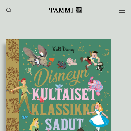
Hyppää
sisältöön