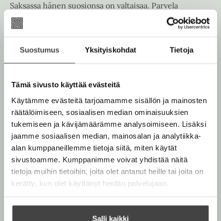
Saksassa hänen suosionsa on valtaisaa. Parvela
tunnetaan myös käsikirjoittajana sekä kolumnistina.
Lue lisää tekijästä
Suostumus
Yksityiskohdat
Tietoja
T
i
m
o
Tämä sivusto käyttää evästeitä
P
a
Käytämme evästeitä tarjoamamme sisällön ja mainosten
r
v
räätälöimiseen, sosiaalisen median ominaisuuksien
e
tukemiseen ja kävijämäärämme analysoimiseen. Lisäksi
l
a
jaamme sosiaalisen median, mainosalan ja analytiikka-
alan kumppaneillemme tietoja siitä, miten käytät
sivustoamme. Kumppanimme voivat yhdistää näitä
tietoja muihin tietoihin, joita olet antanut heille tai joita on
kerätty, kun olet käyttänyt heidän palvelujaan.
Salli kaikki