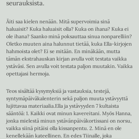
seurauksista.
Äiti saa kielen nenään. Mitä supervoimia sinä
haluaisit? Kuka haluaisit olla? Kuka on ihana? Kuka ei
ole ihana? Saanko minä poksauttaa sinua nonparelliin?
Oletko muuten aina halunnut tietää, kuka Ella-kirjojen
hahmoista olet? Ei se mitään. En minäkään, mutta
tämän ekstrahauskan kirjan avulla voit testata vaikka
ystäväsi. Sen avulla voit testata paljon muutakin. Vaikka
opettajasi hermoja.
Teos sisältää kysymyksiä ja vastauksia, testejä,
syntymäpäiväkalenterin sekä paljon muuta ystävyyttä
lujittavaa materiaalia.Ella ja ystävyyden 7 kultaista
sääntöä: 1. Kaikki ovat minun kavereitani. Myös Hanna,
jonka mielestä minun ystävänpäiväkortissani on norsu,
vaikka siinä pitäisi olla kissanpentu. 2. Minä en ole
kenellekään kateellinen. En edes Tiinalle, joka