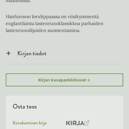
maailmassa.
Hanhiemon lorulippaassa on viisikymmentä
englantilaista lastenrunoklassikkoa parhaiden
lastenrunoilijoiden suomentamina.
Kirjan tiedot
Kirjan kuvapankkikuvat
Osta teos
Kovakantinen kirja
O
K