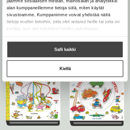
jaamme sosiaalisen median, mainosalan ja analytiikka-
r
v
alan kumppaneillemme tietoja siitä, miten käytät
r
y
ä
sivustoamme. Kumppanimme voivat yhdistää näitä
l
tietoja muihin tietoihin, joita olet antanut heille tai joita on
i
kerätty, kun olet käyttänyt heidän palvelujaan.
Muut teokset
l
e
h
Salli kaikki
t
e
Joulukuu 2026
e
Kiellä
Syyskuu 2026
n