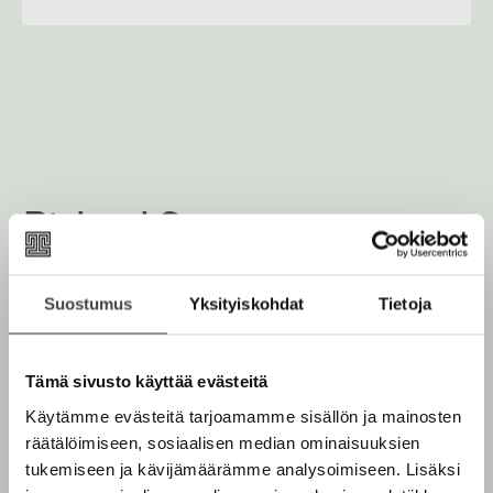
s
i
t
r
a
j
a
.
f
i
A
Richard Scarry
u
k
e
a
Suostumus
Yksityiskohdat
Tietoja
Lue lisää tekijästä
R
a
i
c
u
h
Tämä sivusto käyttää evästeitä
u
a
t
r
Käytämme evästeitä tarjoamamme sisällön ja mainosten
d
e
räätälöimiseen, sosiaalisen median ominaisuuksien
S
e
c
tukemiseen ja kävijämäärämme analysoimiseen. Lisäksi
a
n