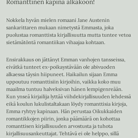
Romanttinen kapina alkakoon!
Nokkela hyvän mielen romaani Jane Austenin
sankarittaren mukaan nimetystä Emmasta, joka
puolustaa romanttista kirjallisuutta mutta tuntee vetoa
sietämätöntä romantiikan vihaajaa kohtaan.
Ensirakkaus on jättänyt Emman vanhojen tansseissa,
eivätkä tunteet ex-poikaystävään ole abivuoden
alkaessa täysin hiipuneet. Haikailun sijaan Emma
uppoutuu romanttisiin kirjoihin, vaikka koko muu
maailma tuntuu halveksivan hänen lempigenreään.
Kun ynseä kirjailija lyttää viihdekirjallisuuden lehdessä
eikä koulun lukulistaltakaan löydy romanttisia kirjoja,
Emma ryhtyy kapinaan. Hän perustaa Oikukkaiden
romantikkojen piirin, jonka päämäärä on kohottaa
romanttisen kirjallisuuden arvostusta ja tuhota
kirjallisuusankeuttajat. Tehtävä ei ole helppo, sillä