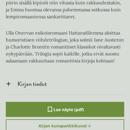
piirin sisällä kipinöi niin vihasta kuin rakkaudestakin,
ja Emma huomaa olevansa pahemmassa sotkussa kuin
lempiromaaniensa sankarittaret.
Ulla Onervan esikoisromaani Hattaradilemma aloittaa
humoristisen viihdetrilogian, joka solmii Jane Austenin
ja Charlotte Brontën romanttiset klassikot oivaltavasti
nykypäivään. Trilogia sopii kaikille, jotka eivät suostu
salaamaan rakkauttaan romanttisia kirjoja kohtaan!
Kirjan tiedot
Lue näyte (pdf)
A
u
k
Kirjan kuvapankkikuvat
e