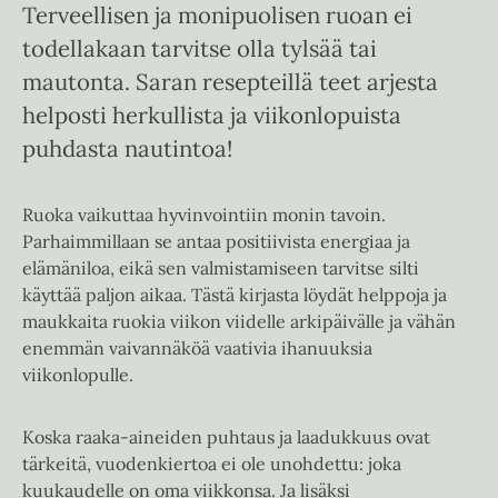
Terveellisen ja monipuolisen ruoan ei
todellakaan tarvitse olla tylsää tai
mautonta. Saran resepteillä teet arjesta
helposti herkullista ja viikonlopuista
puhdasta nautintoa!
Ruoka vaikuttaa hyvinvointiin monin tavoin.
Parhaimmillaan se antaa positiivista energiaa ja
elämäniloa, eikä sen valmistamiseen tarvitse silti
käyttää paljon aikaa. Tästä kirjasta löydät helppoja ja
maukkaita ruokia viikon viidelle arkipäivälle ja vähän
enemmän vaivannäköä vaativia ihanuuksia
viikonlopulle.
Koska raaka-aineiden puhtaus ja laadukkuus ovat
tärkeitä, vuodenkiertoa ei ole unohdettu: joka
kuukaudelle on oma viikkonsa. Ja lisäksi