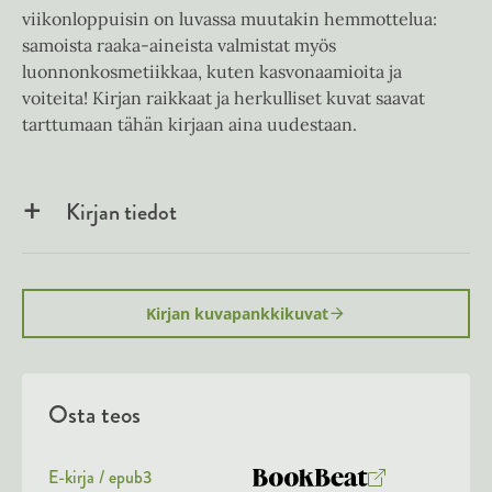
viikonloppuisin on luvassa muutakin hemmottelua:
samoista raaka-aineista valmistat myös
luonnonkosmetiikkaa, kuten kasvonaamioita ja
voiteita! Kirjan raikkaat ja herkulliset kuvat saavat
tarttumaan tähän kirjaan aina uudestaan.
Kirjan tiedot
Kirjan kuvapankkikuvat
Osta teos
E-kirja / epub3
K
B