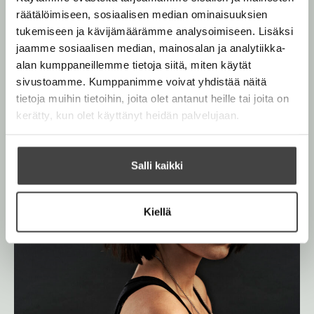
n
a
räätälöimiseen, sosiaalisen median ominaisuuksien
r
v
a
tukemiseen ja kävijämäärämme analysoimiseen. Lisäksi
ä
L
jaamme sosiaalisen median, mainosalan ja analytiikka-
l
a
alan kumppaneillemme tietoja siitä, miten käytät
F
i
o
sivustoamme. Kumppanimme voivat yhdistää näitä
l
u
tietoja muihin tietoihin, joita olet antanut heille tai joita on
n
e
t
kerätty, kun olet käyttänyt heidän palvelujaan.
h
a
i
t
n
e
Salli kaikki
e
n
Kiellä