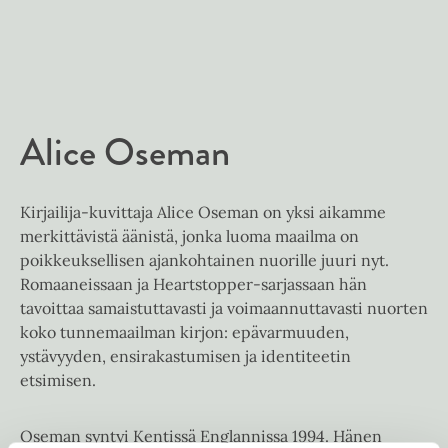
a
j
e
a
h
t
.
e
f
e
n
i
A
Alice Oseman
u
k
e
Kirjailija-kuvittaja Alice Oseman on yksi aikamme
a
merkittävistä äänistä, jonka luoma maailma on
a
poikkeuksellisen ajankohtainen nuorille juuri nyt.
u
Romaaneissaan ja Heartstopper-sarjassaan hän
u
tavoittaa samaistuttavasti ja voimaannuttavasti nuorten
t
koko tunnemaailman kirjon: epävarmuuden,
e
ystävyyden, ensirakastumisen ja identiteetin
e
etsimisen.
n
v
Oseman syntyi Kentissä Englannissa 1994. Hänen
ä