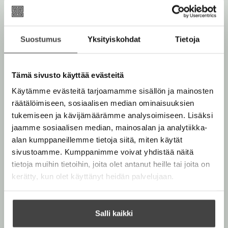
esikoisromaaninsa Yksinpeli (Solitaire) julkaistiin, kun
l
hän oli vasta 19-vuotias. Myöhemmin Osemanilta on
i
ilmestynyt myös kolme muuta nuorten aikuisten
l
Suostumus
Yksityiskohdat
Tietoja
romaania. Syksyllä 2016 nettisarjakuvina alkanut
e
Heartstopper oli hänen läpimurtonsa, ja nyt Charlien ja
h
Nickin tarinaa voi seurata myös Netflix-sarjassa.
t
Tämä sivusto käyttää evästeitä
e
Käytämme evästeitä tarjoamamme sisällön ja mainosten
e
Lue lisää tekijästä
A
räätälöimiseen, sosiaalisen median ominaisuuksien
n
l
tukemiseen ja kävijämäärämme analysoimiseen. Lisäksi
i
jaamme sosiaalisen median, mainosalan ja analytiikka-
c
e
alan kumppaneillemme tietoja siitä, miten käytät
O
sivustoamme. Kumppanimme voivat yhdistää näitä
s
e
tietoja muihin tietoihin, joita olet antanut heille tai joita on
m
kerätty, kun olet käyttänyt heidän palvelujaan.
a
n
Salli kaikki