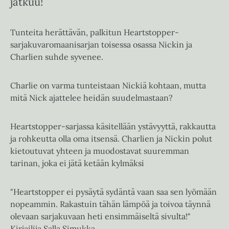
jatkuu!
Tunteita herättävän, palkitun Heartstopper-
sarjakuvaromaanisarjan toisessa osassa Nickin ja
Charlien suhde syvenee.
Charlie on varma tunteistaan Nickiä kohtaan, mutta
mitä Nick ajattelee heidän suudelmastaan?
Heartstopper-sarjassa käsitellään ystävyyttä, rakkautta
ja rohkeutta olla oma itsensä. Charlien ja Nickin polut
kietoutuvat yhteen ja muodostavat suuremman
tarinan, joka ei jätä ketään kylmäksi
"Heartstopper ei pysäytä sydäntä vaan saa sen lyömään
nopeammin. Rakastuin tähän lämpöä ja toivoa täynnä
olevaan sarjakuvaan heti ensimmäiseltä sivulta!"
Kirjailija Salla Simukka