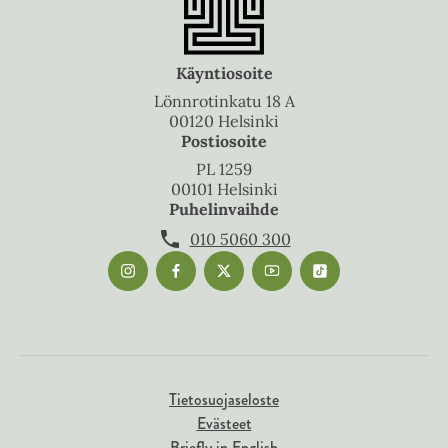
Käyntiosoite
Lönnrotinkatu 18 A
00120 Helsinki
Postiosoite
PL 1259
00101 Helsinki
Puhelinvaihde
010 5060 300
Tietosuojaseloste
Evästeet
Briefly in English