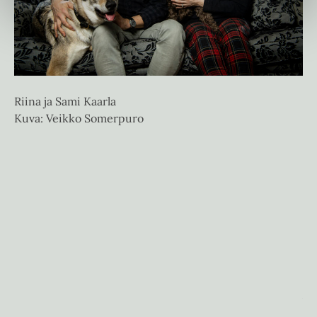
v
v
a
a
t
t
Riina ja Sami Kaarla
Kuva: Veikko Somerpuro
An
Ku