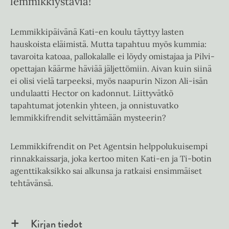
lemmikkiystäviä!
Lemmikkipäivänä Kati-en koulu täyttyy lasten
hauskoista eläimistä. Mutta tapahtuu myös kummia:
tavaroita katoaa, pallokalalle ei löydy omistajaa ja Pilvi-
opettajan käärme häviää jäljettömiin. Aivan kuin siinä
ei olisi vielä tarpeeksi, myös naapurin Nizon Ali-isän
undulaatti Hector on kadonnut. Liittyvätkö
tapahtumat jotenkin yhteen, ja onnistuvatko
lemmikkifrendit selvittämään mysteerin?
Lemmikkifrendit on Pet Agentsin helppolukuisempi
rinnakkaissarja, joka kertoo miten Kati-en ja Ti-botin
agenttikaksikko sai alkunsa ja ratkaisi ensimmäiset
tehtävänsä.
Kirjan tiedot