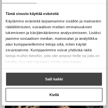
Riina ja Sami Kaarla
l
l
h
i
e
Lue lisää tekijästä
t
R
l
Tämä sivusto käyttää evästeitä
h
i
e
e
i
t
Käytämme evästeitä tarjoamamme sisällön ja mainosten
e
Anders Vacklin
n
h
e
räätälöimiseen, sosiaalisen median ominaisuuksien
a
n
t
j
e
tukemiseen ja kävijämäärämme analysoimiseen. Lisäksi
Lue lisää tekijästä
A
a
e
n
jaamme sosiaalisen median, mainosalan ja analytiikka-
n
S
e
d
a
alan kumppaneillemme tietoja siitä, miten käytät
e
n
m
sivustoamme. Kumppanimme voivat yhdistää näitä
r
i
s
tietoja muihin tietoihin, joita olet antanut heille tai joita on
K
V
a
kerätty, kun olet käyttänyt heidän palvelujaan.
a
a
c
r
O
O
k
l
l
a
h
h
Salli kaikki
i
i
i
n
t
t
a
a
Kiellä
k
k
u
u