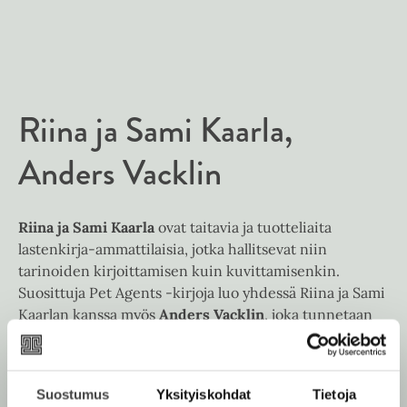
e
e
n
i
t
b
l
a
A
e
e
e
t
u
l
a
A
k
e
t
u
e
A
Riina ja Sami Kaarla
k
a
u
e
a
k
Anders Vacklin
a
u
e
a
u
a
u
t
a
u
Riina ja Sami Kaarla
ovat taitavia ja tuotteliaita
e
u
t
lastenkirja-ammattilaisia, jotka hallitsevat niin
e
u
e
tarinoiden kirjoittamisen kuin kuvittamisenkin.
n
t
e
Suosittuja Pet Agents -kirjoja luo yhdessä Riina ja Sami
v
e
n
Kaarlan kanssa myös
Anders Vacklin
, joka tunnetaan
ä
e
v
mm. scifiä ja pelimaailmaa yhdistelevästä Sensored
l
n
ä
Reality -nuortenromaanitrilogiasta.
i
v
l
l
ä
Suostumus
Yksityiskohdat
Tietoja
i
e