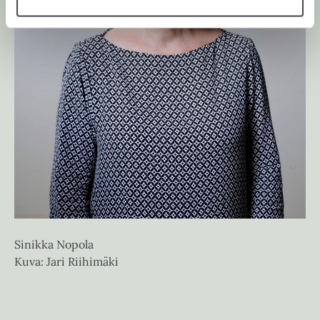
Ti
Ku
Sinikka Nopola
Kuva: Jari Riihimäki