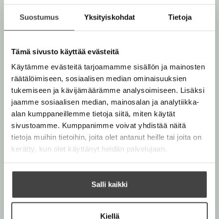
n
Tiina Nopola
i
Suostumus
Yksityiskohdat
Tietoja
k
k
Lue lisää tekijästä
T
a
i
N
i
Tämä sivusto käyttää evästeitä
o
n
p
Käytämme evästeitä tarjoamamme sisällön ja mainosten
a
o
N
l
räätälöimiseen, sosiaalisen median ominaisuuksien
o
a
tukemiseen ja kävijämäärämme analysoimiseen. Lisäksi
p
o
jaamme sosiaalisen median, mainosalan ja analytiikka-
O
O
l
alan kumppaneillemme tietoja siitä, miten käytät
a
h
h
sivustoamme. Kumppanimme voivat yhdistää näitä
i
i
tietoja muihin tietoihin, joita olet antanut heille tai joita on
t
t
kerätty, kun olet käyttänyt heidän palvelujaan.
a
a
k
k
u
u
Salli kaikki
v
v
a
a
t
t
Kiellä