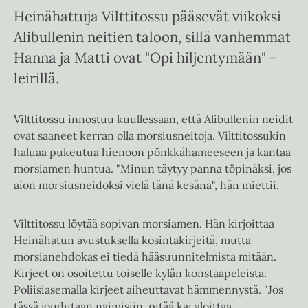
Heinähattuja Vilttitossu pääsevät viikoksi
Alibullenin neitien taloon, sillä vanhemmat
Hanna ja Matti ovat "Opi hiljentymään" -
leirillä.
Vilttitossu innostuu kuullessaan, että Alibullenin neidit
ovat saaneet kerran olla morsiusneitoja. Vilttitossukin
haluaa pukeutua hienoon pönkkähameeseen ja kantaa
morsiamen huntua. "Minun täytyy panna töpinäksi, jos
aion morsiusneidoksi vielä tänä kesänä", hän miettii.
Vilttitossu löytää sopivan morsiamen. Hän kirjoittaa
Heinähatun avustuksella kosintakirjeitä, mutta
morsianehdokas ei tiedä hääsuunnitelmista mitään.
Kirjeet on osoitettu toiselle kylän konstaapeleista.
Poliisiasemalla kirjeet aiheuttavat hämmennystä. "Jos
tässä joudutaan naimisiin, pitää kai aloittaa