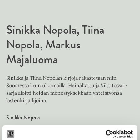
Sinikka Nopola
Tiina
Nopola
Markus
Majaluoma
Sinikka ja Tiina Nopolan kirjoja rakastetaan niin
Suomessa kuin ulkomailla. Heinähattu ja Vilttitossu -
sarja aloitti heidän menestyksekkään yhteistyönsä
lastenkirjailijoina.
Sinikka Nopola
Lue lisää tekijästä
S
i