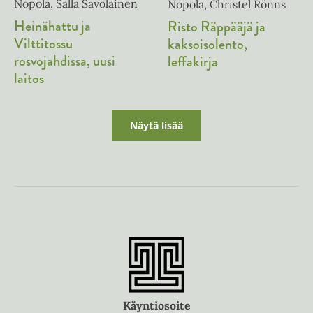
Nopola, Salla Savolainen
Nopola, Christel Rönns
Heinähattu ja
Risto Räppääjä ja
Vilttitossu
kaksoisolento,
rosvojahdissa, uusi
leffakirja
laitos
Näytä lisää
Käyntiosoite