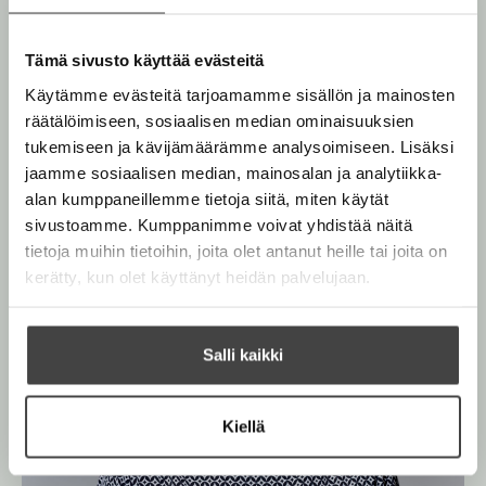
e
l
o
h
l
l
a
a
t
Tämä sivusto käyttää evästeitä
S
e
a
Käytämme evästeitä tarjoamamme sisällön ja mainosten
v
e
o
räätälöimiseen, sosiaalisen median ominaisuuksien
n
O
O
l
tukemiseen ja kävijämäärämme analysoimiseen. Lisäksi
a
h
h
jaamme sosiaalisen median, mainosalan ja analytiikka-
i
i
i
n
alan kumppaneillemme tietoja siitä, miten käytät
e
t
t
sivustoamme. Kumppanimme voivat yhdistää näitä
n
a
a
tietoja muihin tietoihin, joita olet antanut heille tai joita on
k
k
kerätty, kun olet käyttänyt heidän palvelujaan.
u
u
v
v
a
a
Salli kaikki
t
t
Kiellä