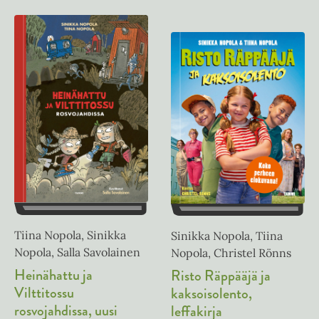
Tiina Nopola, Sinikka
Sinikka Nopola, Tiina
Nopola, Salla Savolainen
Nopola, Christel Rönns
Heinähattu ja
Risto Räppääjä ja
Vilttitossu
kaksoisolento,
rosvojahdissa, uusi
leffakirja