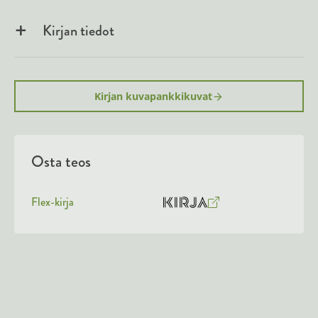
Kirjan tiedot
Kirjan kuvapankkikuvat
Osta teos
Flex-kirja
O
K
s
i
t
r
a
j
a
.
f