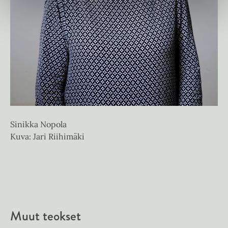
Ti
Ku
Sinikka Nopola
Kuva: Jari Riihimäki
Muut teokset