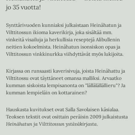
jo 35 vuotta!
Synttärivuoden kunniaksi julkaistaan Heinähatun ja
Vilttitossun ikioma kaverikirja, joka sisältää mm.
vinkeitä visailuja ja herkullisia reseptejä Alibullenin
neitien kokoelmista. Heinähatun isonsiskon opas ja
Vilttitossun vinkkinurkka viihdyttävät myös lukijoita.
Kirjassa on runsaasti kaverisivuja, joista Heinähattu ja
Vilttitossu ovat täyttäneet omansa malliksi. Arvaatko
kumman siskoista lempisanonta on "lällälällällieru"? Ja
kumman lempieläin on kottarainen?
Hauskasta kuvitukset ovat Salla Savolaisen käsialaa.
Teoksen tekstit ovat osittain peräisin 2009 julkaistusta
Heinähatun ja Vilttitossun ystäväkirjasta
.