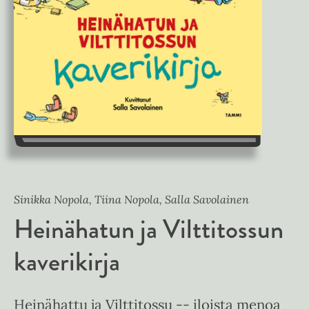
Sinikka Nopola, Tiina Nopola, Salla Savolainen
Heinähatun ja Vilttitossun
kaverikirja
Heinähattu ja Vilttitossu -- iloista menoa