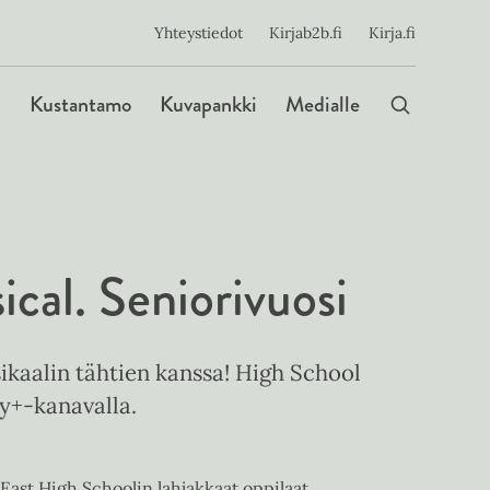
ijainen
Yhteystiedot
Kirjab2b.fi
Kirja.fi
Päävalikko
Kustantamo
Kuvapankki
Medialle
cal. Seniorivuosi
kaalin tähtien kanssa! High School
y+-kanavalla.
 East High Schoolin lahjakkaat oppilaat.