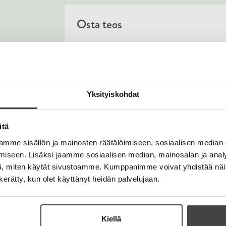
Osta teos
Äänikirja
K
B
u
o
E-kirja / epub2
K
B
u
o
u
o
Yksityiskohdat
n
k
u
o
t
b
n
k
e
e
itä
t
b
l
a
e
e
mme sisällön ja mainosten räätälöimiseen, sosiaalisen median
e
t
l
a
iseen. Lisäksi jaamme sosiaalisen median, mainosalan ja analy
A
e
t
, miten käytät sivustoamme. Kumppanimme voivat yhdistää näitä t
u
A
n kerätty, kun olet käyttänyt heidän palvelujaan.
k
u
e
k
a
e
Marraskuu 2026
a
Kiellä
a