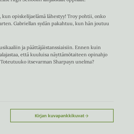
 kun opiskelijaelämä lähestyy! Troy pohtii, onko
arten. Gabriellan sydän pakahtuu, kun hän joutuu
sikaaliin ja päättäjäistanssiaisiin. Ennen kuin
palajastaa, että kuuluisa näyttämötaiteen opinahjo
le. Toteutuuko itsevarman Sharpayn unelma?
Kirjan kuvapankkikuvat