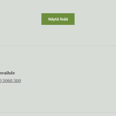
Näytä lisää
nvaihde
0 5060 300