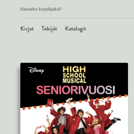
Toissijainen
Hyppää
Haluatko kirjailijaksi?
sisältöön
Päävalikko
Kirjat
Tekijät
Katalogit