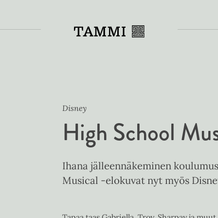
Toiss
Disney
High School Musi
Ihana jälleennäkeminen koulumusi
Musical -elokuvat nyt myös Disne
Tapaa taas Gabriella, Troy, Sharpay ja muut