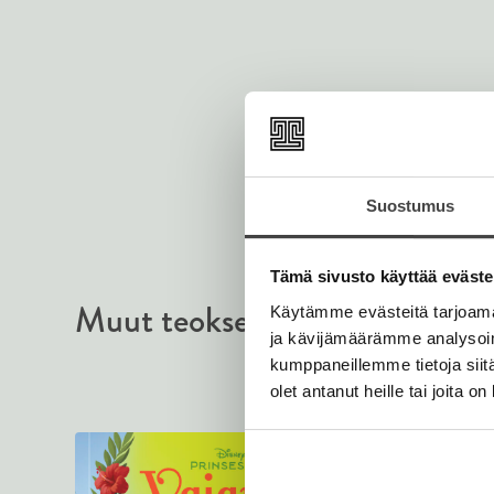
Suostumus
Tämä sivusto käyttää eväste
Muut teokset
Käytämme evästeitä tarjoama
ja kävijämäärämme analysoim
kumppaneillemme tietoja siitä
olet antanut heille tai joita o
Marraskuu 2026