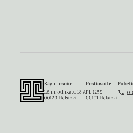
Käyntiosoite
Postiosoite
Puheli
Lönnrotinkatu 18 A
PL 1259
01
00120 Helsinki
00101 Helsinki