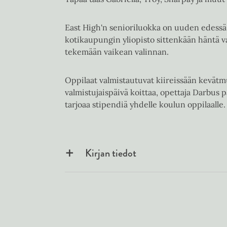
East High'n senioriluokka on uuden edessä,
kotikaupungin yliopisto sittenkään häntä v
tekemään vaikean valinnan.
Oppilaat valmistautuvat kiireissään kevätmu
valmistujaispäivä koittaa, opettaja Darbus 
tarjoaa stipendiä yhdelle koulun oppilaal
Kirjan tiedot