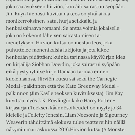
joka saa avukseen hirviön, kun äiti sairastuu syöpään.
Jim Kayn hienosti kuvittama teos on yhtä aikaa
monikerroksinen satu, hurja seikkailu ja
henkeäsalpaava romaani. Se antaa voimia jokaiselle,
joka on kokenut läheisen sairastumisen tai
menetyksen. Hirviön kutsu on mestariteos, joka
puhuttelee monenikäisiä lukijoita ja jota lukee
henkeään pidättäen: kuinka tarinassa käy?Kirjan idea
on kirjailija Siobhan Dowdin, joka sairastui syöpään
eikä pystynyt itse kirjoittamaan tarinaa ennen
kuolemaansa. Hirviön kutsu sai sekä the Carnegie
Medal -palkinnon että the Kate Greenway Medal -
palkinnon (Jim Kaylle teoksen kuvituksesta). Jim Kay
kuvittaa myös J. K. Rowlingin koko Harry Potter -
kirjasarjan.Teoksen käännösoikeudet on myyty jo 34
kielelle ja Felicity Jonesin, Liam Neesonin ja Sigourney
Weaverin tähdittämä elokuva tulee teattereihin näillä
näkymin marraskuussa 2016.Hirviön kutsu (A Monster