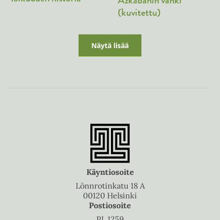
Azkabanin vanki
(kuvitettu)
Näytä lisää
Käyntiosoite
Lönnrotinkatu 18 A
00120 Helsinki
Postiosoite
PL 1259