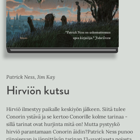
Patrick Ness, Jim Kay
Hirviön kutsu
Hirviö ilmestyy paikalle keskiyön jälkeen. Siitä tulee
Conorin ystävä ja se kertoo Conorille kolme tarinaa -
sillä tarinat ovat hurjinta mitä on! Mutta pystyykö
hirviö parantamaan Conorin äidin?Patrick Ness punoo
riipaisevan ja jännittävän tarinan 13-vuotiaasta pojasta,