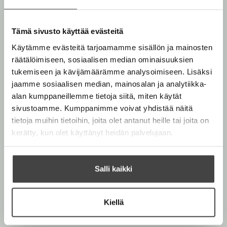
Tämä sivusto käyttää evästeitä
Käytämme evästeitä tarjoamamme sisällön ja mainosten
räätälöimiseen, sosiaalisen median ominaisuuksien
tukemiseen ja kävijämäärämme analysoimiseen. Lisäksi
Tämä sisältö vaatii evästeitä
jaamme sosiaalisen median, mainosalan ja analytiikka-
alan kumppaneillemme tietoja siitä, miten käytät
sivustoamme. Kumppanimme voivat yhdistää näitä
Muuta evästeasetuksia
tietoja muihin tietoihin, joita olet antanut heille tai joita on
kerätty, kun olet käyttänyt heidän palvelujaan.
Salli kaikki
Kiellä