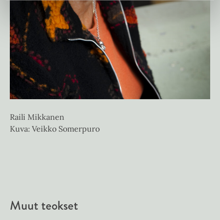
Ju
Raili Mikkanen
Ku
Kuva: Veikko Somerpuro
Muut teokset