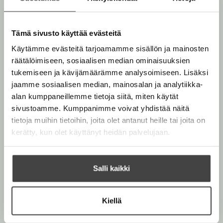
n
m
e
m
n
O
O
e
Tämä sivusto käyttää evästeitä
t
h
h
t
i
i
Käytämme evästeitä tarjoamamme sisällön ja mainosten
y
t
t
räätälöimiseen, sosiaalisen median ominaisuuksien
a
a
tukemiseen ja kävijämäärämme analysoimiseen. Lisäksi
k
k
jaamme sosiaalisen median, mainosalan ja analytiikka-
u
u
alan kumppaneillemme tietoja siitä, miten käytät
v
v
sivustoamme. Kumppanimme voivat yhdistää näitä
a
a
tietoja muihin tietoihin, joita olet antanut heille tai joita on
t
t
kerätty, kun olet käyttänyt heidän palvelujaan.
Salli kaikki
Kiellä