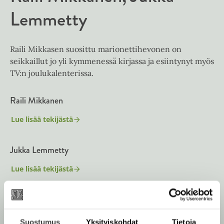
k
Lemmetty
e
a
a
Raili Mikkasen suosittu marionettihevonen on
u
seikkaillut jo yli kymmenessä kirjassa ja esiintynyt myös
u
TV:n joulukalenterissa.
t
e
Raili Mikkanen
e
n
Lue lisää tekijästä
R
v
a
ä
i
Jukka Lemmetty
l
l
i
i
M
Lue lisää tekijästä
J
i
l
u
k
e
k
k
k
h
a
a
n
t
L
e
Suostumus
Yksityiskohdat
Tietoja
e
e