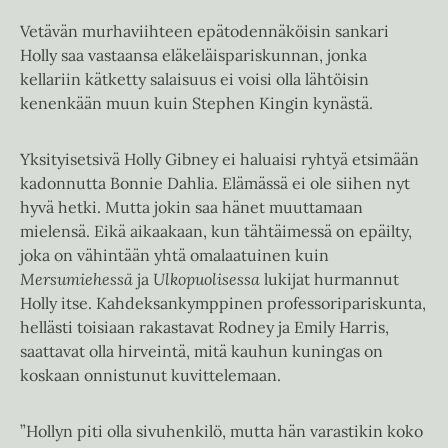
Vetävän murhaviihteen epätodennäköisin sankari
Holly saa vastaansa eläkeläispariskunnan, jonka
kellariin kätketty salaisuus ei voisi olla lähtöisin
kenenkään muun kuin Stephen Kingin kynästä.
Yksityisetsivä Holly Gibney ei haluaisi ryhtyä etsimään
kadonnutta Bonnie Dahlia. Elämässä ei ole siihen nyt
hyvä hetki. Mutta jokin saa hänet muuttamaan
mielensä. Eikä aikaakaan, kun tähtäimessä on epäilty,
joka on vähintään yhtä omalaatuinen kuin
Mersumiehessä
ja
Ulkopuolisessa
lukijat hurmannut
Holly itse. Kahdeksankymppinen professoripariskunta,
hellästi toisiaan rakastavat Rodney ja Emily Harris,
saattavat olla hirveintä, mitä kauhun kuningas on
koskaan onnistunut kuvittelemaan.
”Hollyn piti olla sivuhenkilö, mutta hän varastikin koko