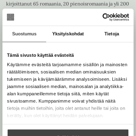
e
kirjoittanut 65 romaania, 20 pienoisromaania ja yli 200
v
l
e
n
novellia. Useita merkittäviä kirjallisuuspalkintoja
ä
i
e
v
voittaneelle Stephen Kingille on myönnetty myös
l
l
n
ä
American PENin sananvapauspalkinto. Hän asuu
i
e
v
l
Mainessa vaimonsa, kirjailija Tabitha Kingin kanssa.
l
Suostumus
Yksityiskohdat
Tietoja
h
ä
i
Heidän poikansa Joe Hill ja Owen King ovat myös
e
t
l
l
kirjailijoita.
h
e
i
e
Tämä sivusto käyttää evästeitä
t
e
l
h
e
Käytämme evästeitä tarjoamamme sisällön ja mainosten
n
e
Lue lisää tekijästä
t
S
e
räätälöimiseen, sosiaalisen median ominaisuuksien
h
t
e
n
e
tukemiseen ja kävijämäärämme analysoimiseen. Lisäksi
t
e
p
jaamme sosiaalisen median, mainosalan ja analytiikka-
e
h
n
alan kumppaneillemme tietoja siitä, miten käytät
e
e
n
sivustoamme. Kumppanimme voivat yhdistää näitä
n
K
tietoja muihin tietoihin, joita olet antanut heille tai joita on
i
n
kerätty, kun olet käyttänyt heidän palvelujaan.
g