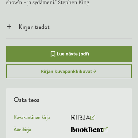
show’n – ja sydämeni.” Stephen King
Kirjan tiedot
Lue näyte (pdf)
A
u
k
Kirjan kuvapankkikuvat
e
a
a
u
u
Osta teos
t
e
e
n
Kovakantinen kirja
v
O
K
ä
s
i
Äänikirja
l
K
B
i
t
r