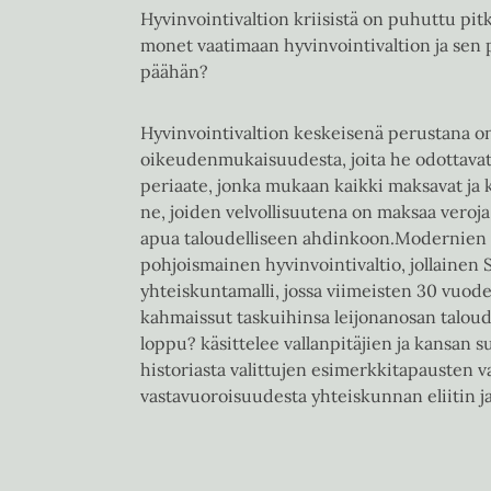
Hyvinvointivaltion kriisistä on puhuttu pi
monet vaatimaan hyvinvointivaltion ja sen p
päähän?
Hyvinvointivaltion keskeisenä perustana on
oikeudenmukaisuudesta, joita he odottavat n
periaate, jonka mukaan kaikki maksavat ja 
ne, joiden velvollisuutena on maksaa veroja,
apua taloudelliseen ahdinkoon.Modernien hy
pohjoismainen hyvinvointivaltio, jollainen 
yhteiskuntamalli, jossa viimeisten 30 vuo
kahmaissut taskuihinsa leijonanosan taloud
loppu? käsittelee vallanpitäjien ja kansan 
historiasta valittujen esimerkkitapausten va
vastavuoroisuudesta yhteiskunnan eliitin ja t