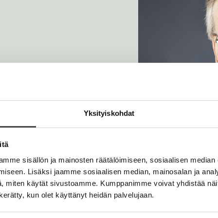
e
v
v
n
a
a
t
t
Yksityiskohdat
itä
mme sisällön ja mainosten räätälöimiseen, sosiaalisen median
iseen. Lisäksi jaamme sosiaalisen median, mainosalan ja analy
, miten käytät sivustoamme. Kumppanimme voivat yhdistää näitä t
n kerätty, kun olet käyttänyt heidän palvelujaan.