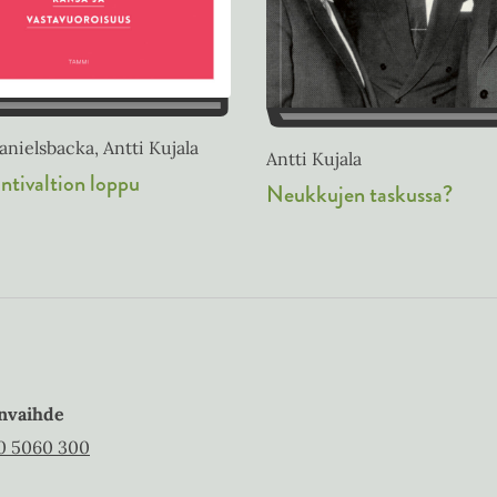
nielsbacka, Antti Kujala
Antti Kujala
ntivaltion loppu
Neukkujen taskussa?
nvaihde
0 5060 300