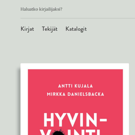
Toissijainen
Hyppää
Haluatko kirjailijaksi?
sisältöön
Päävalikko
Kirjat
Tekijät
Katalogit