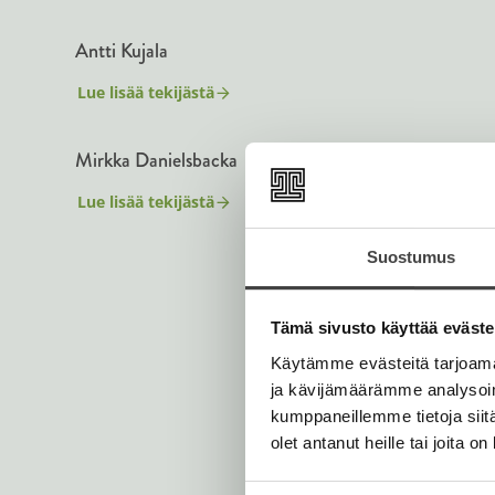
Antti Kujala
Lue lisää tekijästä
A
n
t
Mirkka Danielsbacka
t
i
K
Lue lisää tekijästä
M
u
i
j
r
a
Suostumus
k
l
k
a
a
D
Tämä sivusto käyttää eväste
a
n
Käytämme evästeitä tarjoama
i
ja kävijämäärämme analysoim
e
l
kumppaneillemme tietoja siitä
s
olet antanut heille tai joita o
b
a
c