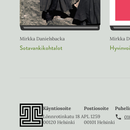
Mirkka Danielsbacka
Mirkka Da
Sotavankikohtalot
Hyvinvoi
Käyntiosoite
Postiosoite
Puheli
Lönnrotinkatu 18 A
PL 1259
01
00120 Helsinki
00101 Helsinki