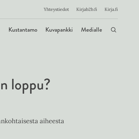
ijainen
Yhteystiedot
Kirjab2b.fi
Kirja.fi
Päävalikko
Kustantamo
Kuvapankki
Medialle
on loppu?
nkohtaisesta aiheesta