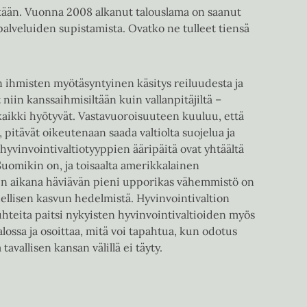
tkään. Vuonna 2008 alkanut talouslama on saanut
alveluiden supistamista. Ovatko ne tulleet tiensä
 ihmisten myötäsyntyinen käsitys reiluudesta ja
iin kanssaihmisiltään kuin vallanpitäjiltä –
kaikki hyötyvät. Vastavuoroisuuteen kuuluu, että
 pitävät oikeutenaan saada valtiolta suojelua ja
vinvointivaltiotyyppien ääripäitä ovat yhtäältä
Suomikin on, ja toisaalta amerikkalainen
den aikana häviävän pieni upporikas vähemmistö on
ellisen kasvun hedelmistä. Hyvinvointivaltion
suhteita paitsi nykyisten hyvinvointivaltioiden myös
lossa ja osoittaa, mitä voi tapahtua, kun odotus
avallisen kansan välillä ei täyty.