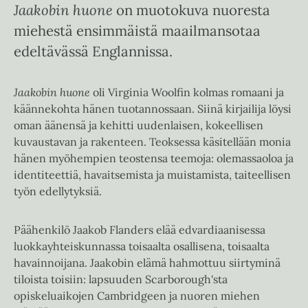
Jaakobin huone
on muotokuva nuoresta
miehestä ensimmäistä maailmansotaa
edeltävässä Englannissa.
Jaakobin huone
oli Virginia Woolfin kolmas romaani ja
käännekohta hänen tuotannossaan. Siinä kirjailija löysi
oman äänensä ja kehitti uudenlaisen, kokeellisen
kuvaustavan ja rakenteen. Teoksessa käsitellään monia
hänen myöhempien teostensa teemoja: olemassaoloa ja
identiteettiä, havaitsemista ja muistamista, taiteellisen
työn edellytyksiä.
Päähenkilö Jaakob Flanders elää edvardiaanisessa
luokkayhteiskunnassa toisaalta osallisena, toisaalta
havainnoijana. Jaakobin elämä hahmottuu siirtyminä
tiloista toisiin: lapsuuden Scarborough'sta
opiskeluaikojen Cambridgeen ja nuoren miehen