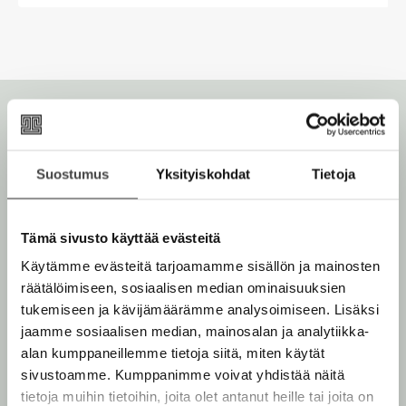
e
n
e
v
n
ä
v
l
ä
i
l
l
i
e
l
h
Suostumus
Yksityiskohdat
Tietoja
e
t
h
e
t
Virginia Woolf
e
Tämä sivusto käyttää evästeitä
e
n
Käytämme evästeitä tarjoamamme sisällön ja mainosten
e
räätälöimiseen, sosiaalisen median ominaisuuksien
n
Virginia Woolf
(1882–1941) oli englantilainen kirjailija,
tukemiseen ja kävijämäärämme analysoimiseen. Lisäksi
kriitikko ja aikansa tunnetuimpia feministejä. Woolfia
jaamme sosiaalisen median, mainosalan ja analytiikka-
pidetään yhtenä 1900-luvun tärkeimmistä
alan kumppaneillemme tietoja siitä, miten käytät
eurooppalaisista kirjailijoista. Hänen teoksensa ovat
sivustoamme. Kumppanimme voivat yhdistää näitä
vaikuttaneet lähtemättömällä tavalla tapaan, jolla
tietoja muihin tietoihin, joita olet antanut heille tai joita on